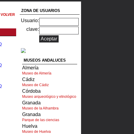
ZONA DE USUARIOS
VOLVER
Usuario:
clave:
MUSEOS ANDALUCES
Almería
Museo de Almería
Cádiz
Museo de Cádiz
Córdoba
Museo arqueológico y etnológico
Granada
Museo de la Alhambra
Granada
Parque de las ciencias
Huelva
Museo de Huelva