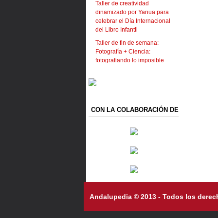
Taller de creatividad
dinamizado por Yanua para
celebrar el Día Internacional
del Libro Infantil
Taller de fin de semana:
Fotografía + Ciencia:
fotografiando lo imposible
CON LA COLABORACIÓN DE
Andalupedia © 2013 - Todos los derec