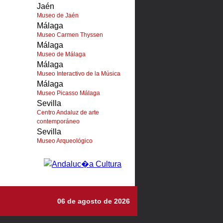
Jaén
Museo de Jaén
Málaga
Museo Carmen Thyssen
Málaga
Museo de Málaga
Málaga
Museo Interactivo de la Música
Málaga
Museo Picasso Málaga
Sevilla
Centro Andaluz de arte
contemporáneo
Sevilla
Museo Arqueológico
06 de agosto de 2026