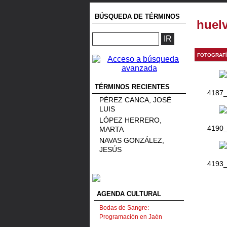
BÚSQUEDA DE TÉRMINOS
huel
FOTOGRAF
TÉRMINOS RECIENTES
4187_
PÉREZ CANCA, JOSÉ
LUIS
LÓPEZ HERRERO,
4190_
MARTA
NAVAS GONZÁLEZ,
JESÚS
4193_
AGENDA CULTURAL
Bodas de Sangre:
Programación en Jaén