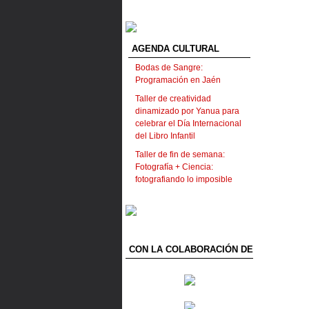
AGENDA CULTURAL
Bodas de Sangre:
Programación en Jaén
Taller de creatividad
dinamizado por Yanua para
celebrar el Día Internacional
del Libro Infantil
Taller de fin de semana:
Fotografía + Ciencia:
fotografiando lo imposible
CON LA COLABORACIÓN DE