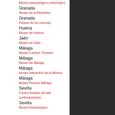
Museo arqueológico y etnológico
Granada
Museo de la Alhambra
Granada
Parque de las ciencias
Huelva
Museo de Huelva
Jaén
Museo de Jaén
Málaga
Museo Carmen Thyssen
Málaga
Museo de Málaga
Málaga
Museo Interactivo de la Música
Málaga
Museo Picasso Málaga
Sevilla
Centro Andaluz de arte
contemporáneo
Sevilla
Museo Arqueológico