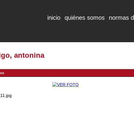
inicio
quiénes somos
normas d
igo, antonina
ÍAS
11.jpg