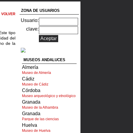
ZONA DE USUARIOS
VOLVER
Usuario:
clave:
Este tipo
idad del
ano de la
MUSEOS ANDALUCES
Almería
Museo de Almería
Cádiz
Museo de Cádiz
Córdoba
Museo arqueológico y etnológico
Granada
Museo de la Alhambra
Granada
Parque de las ciencias
Huelva
Museo de Huelva