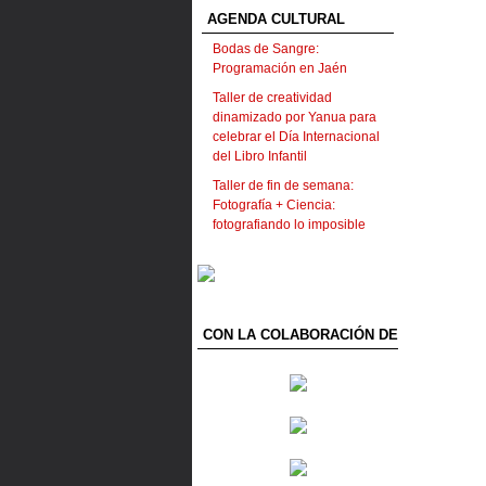
AGENDA CULTURAL
Bodas de Sangre:
Programación en Jaén
Taller de creatividad
dinamizado por Yanua para
celebrar el Día Internacional
del Libro Infantil
Taller de fin de semana:
Fotografía + Ciencia:
fotografiando lo imposible
CON LA COLABORACIÓN DE