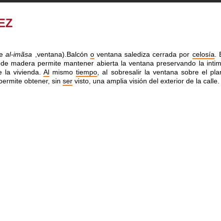
EZ
be
al-imãsa
,ventana).Balcón
o
ventana salediza cerrada por
celosía
. 
 de ma­dera permite mantener abierta la ventana preservando la intim
de la vivienda.
Al
mismo
tiempo
, al so­bre­sa­lir la ventana sobre el pl
permite ob­tener, sin
ser
visto, una amplia visión del exterior de la calle.