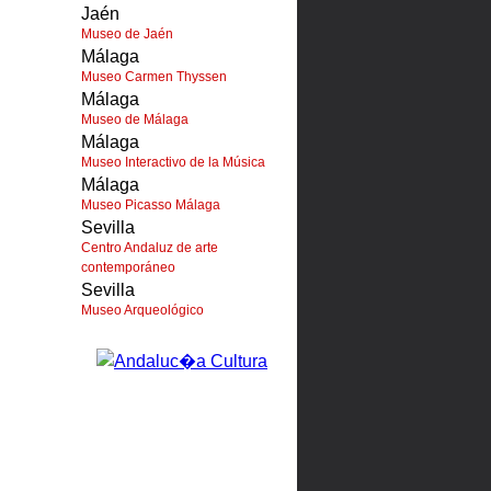
Jaén
Museo de Jaén
Málaga
Museo Carmen Thyssen
Málaga
Museo de Málaga
Málaga
Museo Interactivo de la Música
Málaga
Museo Picasso Málaga
Sevilla
Centro Andaluz de arte
contemporáneo
Sevilla
Museo Arqueológico