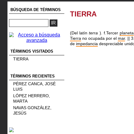
BÚSQUEDA DE TÉRMINOS
TIERRA
(Del latín
terra
). f.Tercer
planeta
Tierra
no ocupada por el
mar
. ||
3
de
impedancia
despreciable unido 
TÉRMINOS VISITADOS
TIERRA
TÉRMINOS RECIENTES
PÉREZ CANCA, JOSÉ
LUIS
LÓPEZ HERRERO,
MARTA
NAVAS GONZÁLEZ,
JESÚS