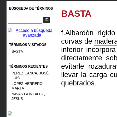
BÚSQUEDA DE TÉRMINOS
BASTA
f.Albardón rígi
curvas de
mader
TÉRMINOS VISITADOS
inferior incorpo
BASTA
directamente so
evitarle rozadu
TÉRMINOS RECIENTES
llevar la carga c
PÉREZ CANCA, JOSÉ
LUIS
quebrados.
LÓPEZ HERRERO,
MARTA
NAVAS GONZÁLEZ,
JESÚS