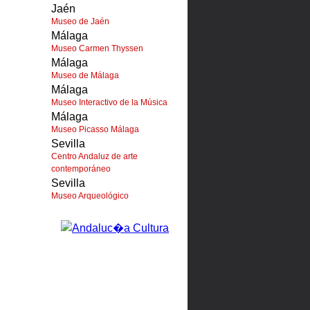
Jaén
Museo de Jaén
Málaga
Museo Carmen Thyssen
Málaga
Museo de Málaga
Málaga
Museo Interactivo de la Música
Málaga
Museo Picasso Málaga
Sevilla
Centro Andaluz de arte
contemporáneo
Sevilla
Museo Arqueológico