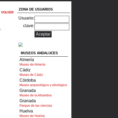
ZONA DE USUARIOS
VOLVER
Usuario:
clave:
.
MUSEOS ANDALUCES
Almería
Museo de Almería
Cádiz
Museo de Cádiz
Córdoba
Museo arqueológico y etnológico
Granada
Museo de la Alhambra
Granada
Parque de las ciencias
Huelva
Museo de Huelva