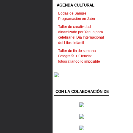
AGENDA CULTURAL
Bodas de Sangre:
Programación en Jaén
Taller de creatividad
dinamizado por Yanua para
celebrar el Día Internacional
del Libro Infantil
Taller de fin de semana:
Fotografía + Ciencia:
fotografiando lo imposible
CON LA COLABORACIÓN DE