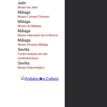
Jaén
Museo de Jaén
Málaga
Museo Carmen Thyssen
Málaga
Museo de Málaga
Málaga
Museo Interactivo de la Música
Málaga
Museo Picasso Málaga
Sevilla
Centro Andaluz de arte
contemporáneo
Sevilla
Museo Arqueológico