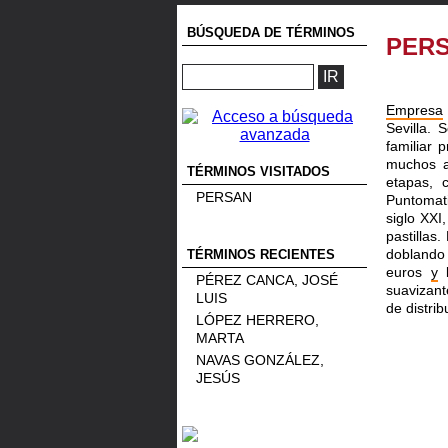
BÚSQUEDA DE TÉRMINOS
PER
Empresa
Sevilla.
familiar 
muchos a
TÉRMINOS VISITADOS
etapas, 
PERSAN
Puntomat
siglo XXI
pastillas
doblando
TÉRMINOS RECIENTES
euros
y
l
PÉREZ CANCA, JOSÉ
suavizan
LUIS
de distrib
LÓPEZ HERRERO,
MARTA
NAVAS GONZÁLEZ,
JESÚS