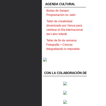
AGENDA CULTURAL
Bodas de Sangre:
Programación en Jaén
Taller de creatividad
dinamizado por Yanua para
celebrar el Día Internacional
del Libro Infantil
Taller de fin de semana:
Fotografía + Ciencia:
fotografiando lo imposible
CON LA COLABORACIÓN DE