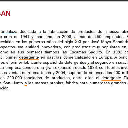
SAN
andaluza
dedicada
a
la fabricación de productos de limpieza ub
 Se crea en 1941
y
mantiene, en 2006,
a
más de 450 empleados.
presidida en los primeros años del siglo XXI por José Moya Sanabri
spectos una entidad innovadora, con productos muy populares en d
como en sus primeros tiempos las Escamas Saquito. En 1982 cr
ic, primer
detergente
en pastillas comercializado en Europa. A princi
, es el primer fabricante español de detergentes
y
el segundo en suav
. La
empresa
conoce una gran expansión desde 1998, con fuertes inve
 sus ventas entre esa fecha
y
2004, superando entonces los 200 mil
as 220.000 toneladas de productos, entre ellos el
detergente
Fl
te San. Junto
a
las marcas propias, fabrica para numerosas grandes
ución.