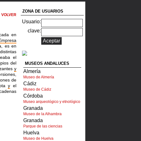
ZONA DE USUARIOS
VOLVER
Usuario:
clave:
icada en
Empresa
a, es en
istintas
eaba el
pios del
MUSEOS ANDALUCES
izantes
y
Almería
rsiones,
Museo de Almería
lones de
Cádiz
ota
y
el
Museo de Cádiz
 cadenas
Córdoba
Museo arqueológico y etnológico
Granada
Museo de la Alhambra
Granada
Parque de las ciencias
Huelva
Museo de Huelva