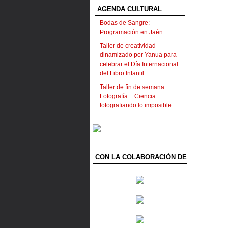
AGENDA CULTURAL
Bodas de Sangre:
Programación en Jaén
Taller de creatividad
dinamizado por Yanua para
celebrar el Día Internacional
del Libro Infantil
Taller de fin de semana:
Fotografía + Ciencia:
fotografiando lo imposible
CON LA COLABORACIÓN DE