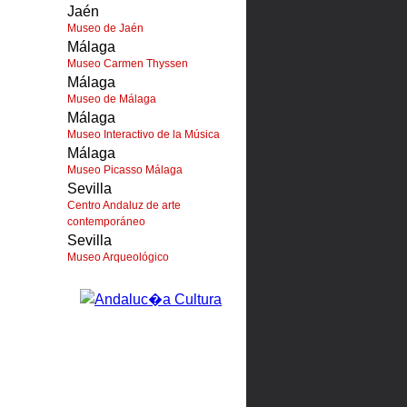
Jaén
Museo de Jaén
Málaga
Museo Carmen Thyssen
Málaga
Museo de Málaga
Málaga
Museo Interactivo de la Música
Málaga
Museo Picasso Málaga
Sevilla
Centro Andaluz de arte
contemporáneo
Sevilla
Museo Arqueológico