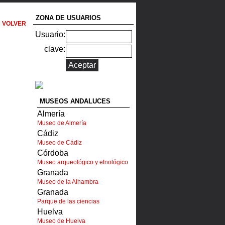
ZONA DE USUARIOS
VOLVER
Usuario:
clave:
MUSEOS ANDALUCES
Almería
Museo de Almería
Cádiz
Museo de Cádiz
Córdoba
Museo arqueológico y etnológico
Granada
Museo de la Alhambra
Granada
Parque de las ciencias
Huelva
Museo de Huelva