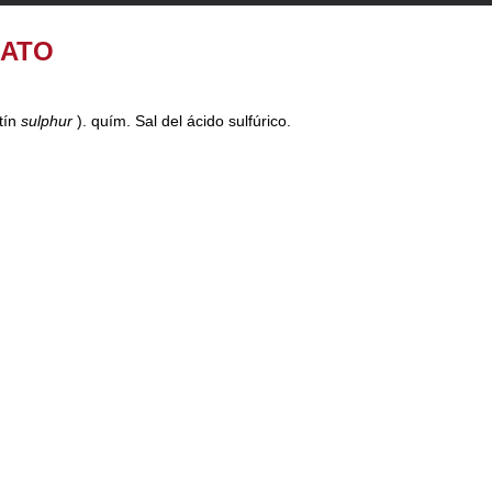
FATO
atín
sulphur
). quím. Sal del ácido sulfúrico.