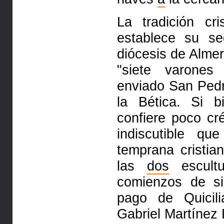
La tradición cr
establece su se
diócesis de Almer
"siete varones
enviado San Ped
la Bética. Si bi
confiere poco cr
indiscutible q
temprana cristia
las
dos
escult
comienzos de si
pago de Quicil
Gabriel Martínez