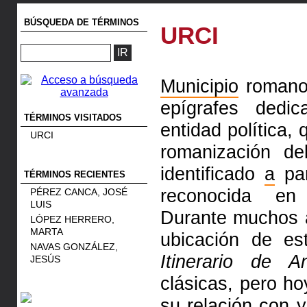
BÚSQUEDA DE TÉRMINOS
URCI
Municipio
romano 
epígrafes dedi
TÉRMINOS VISITADOS
entidad política
URCI
romanización d
identificado
a
par
TÉRMINOS RECIENTES
reconocida en 
PÉREZ CANCA, JOSÉ
LUIS
Durante muchos 
LÓPEZ HERRERO,
MARTA
ubicación de es
NAVAS GONZÁLEZ,
Itinerario de An
JESÚS
clásicas, pero h
su relación con 