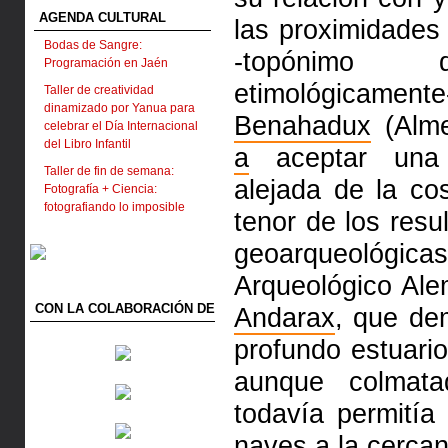
AGENDA CULTURAL
las proximidades
Bodas de Sangre:
-topónimo 
Programación en Jaén
etimológicamente-
Taller de creatividad
dinamizado por Yanua para
Benahadux
(Alme
celebrar el Día Internacional
del Libro Infantil
a
aceptar una l
Taller de fin de semana:
alejada de la c
Fotografía + Ciencia:
fotografiando lo imposible
tenor de los resu
geoarqueológica
Arqueológico Ale
CON LA COLABORACIÓN DE
Andarax
, que de
profundo estuar
aunque colmat
todavía permitía
naves
a
la cercan