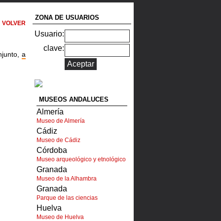
ZONA DE USUARIOS
VOLVER
Usuario:
clave:
njunto,
a
MUSEOS ANDALUCES
Almería
Museo de Almería
Cádiz
Museo de Cádiz
Córdoba
Museo arqueológico y etnológico
Granada
Museo de la Alhambra
Granada
Parque de las ciencias
Huelva
Museo de Huelva