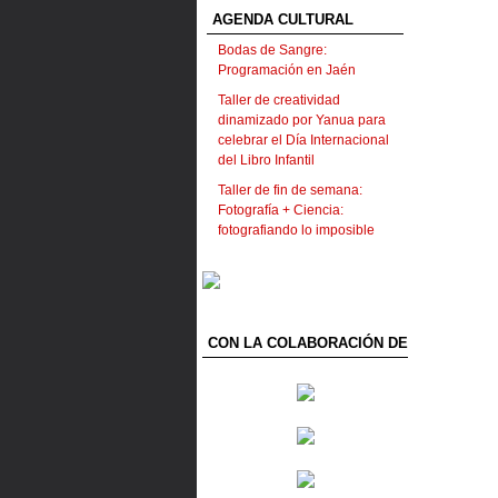
AGENDA CULTURAL
Bodas de Sangre:
Programación en Jaén
Taller de creatividad
dinamizado por Yanua para
celebrar el Día Internacional
del Libro Infantil
Taller de fin de semana:
Fotografía + Ciencia:
fotografiando lo imposible
CON LA COLABORACIÓN DE