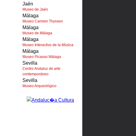
Jaén
Museo de Jaén
Málaga
Museo Carmen Thyssen
Málaga
Museo de Málaga
Málaga
Museo Interactivo de la Música
Málaga
Museo Picasso Málaga
Sevilla
Centro Andaluz de arte
contemporáneo
Sevilla
Museo Arqueológico