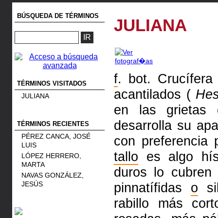
BÚSQUEDA DE TÉRMINOS
JULIANA
f
. bot. Crucífer
TÉRMINOS VISITADOS
acantilados (
Hes
JULIANA
en las grietas
desarrolla su ap
TÉRMINOS RECIENTES
PÉREZ CANCA, JOSÉ
con preferencia 
LUIS
tallo
es algo hísp
LÓPEZ HERRERO,
MARTA
duros lo cubren 
NAVAS GONZÁLEZ,
JESÚS
pinnatífidas
o
si
rabillo más cor