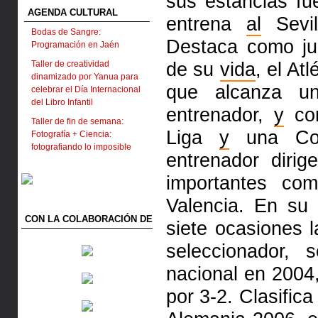
sus estancias f
AGENDA CULTURAL
entrena
al
Sevi
Bodas de Sangre:
Destaca como ju
Programación en Jaén
de su
vida
, el At
Taller de creatividad
dinamizado por Yanua para
que alcanza un
celebrar el Día Internacional
del Libro Infantil
entrenador,
y
con
Taller de fin de semana:
Liga
y
una Copa
Fotografía + Ciencia:
fotografiando lo imposible
entrenador diri
importantes co
Valencia. En su 
CON LA COLABORACIÓN DE
siete ocasiones 
seleccionador,
nacional en 2004,
por 3-2. Clasific