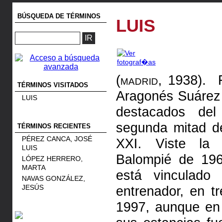
BÚSQUEDA DE TÉRMINOS
LUIS
(madrid, 1938).
Fu
TÉRMINOS VISITADOS
Aragonés Suárez
LUIS
destacados del
segunda mitad d
TÉRMINOS RECIENTES
PÉREZ CANCA, JOSÉ
XXI. Viste la 
LUIS
Balompié de 1
LÓPEZ HERRERO,
MARTA
está vinculad
NAVAS GONZÁLEZ,
JESÚS
entrenador, en t
1997, aunque en