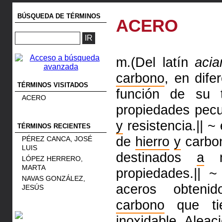
BÚSQUEDA DE TÉRMINOS
ACERO
m.(Del latín
acia
carbono
, en dife
TÉRMINOS VISITADOS
función de su t
ACERO
propiedades pecu
y
resistencia.||
~ 
TÉRMINOS RECIENTES
de
hierro
y
carbon
PÉREZ CANCA, JOSÉ
LUIS
destinados
a
me
LÓPEZ HERRERO,
MARTA
propiedades.||
~
NAVAS GONZÁLEZ,
aceros obteni
JESÚS
carbono
que ti
inoxidable.
Aleac