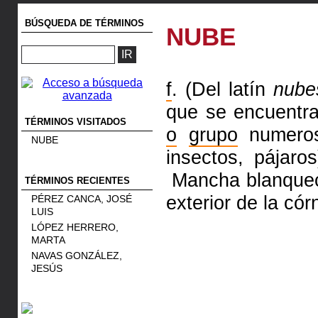
BÚSQUEDA DE TÉRMINOS
NUBE
f
. (Del latín
nube
que se encuentr
TÉRMINOS VISITADOS
o
grupo
numeros
NUBE
insectos, pájar
Mancha blanquec
TÉRMINOS RECIENTES
exterior de la cór
PÉREZ CANCA, JOSÉ
LUIS
LÓPEZ HERRERO,
MARTA
NAVAS GONZÁLEZ,
JESÚS