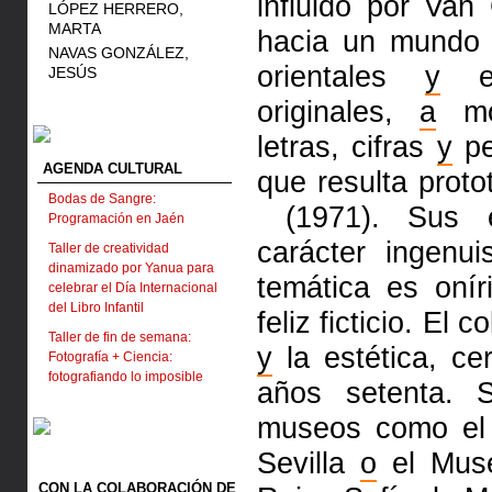
influido por Van
LÓPEZ HERRERO,
MARTA
hacia un mundo 
NAVAS GONZÁLEZ,
orientales
y
el
JESÚS
originales,
a
mo
letras, cifras
y
pe
AGENDA CULTURAL
que resulta proto
Bodas de Sangre:
(1971). Sus e
Programación en Jaén
carácter ingenu
Taller de creatividad
dinamizado por Yanua para
temática es oní
celebrar el Día Internacional
del Libro Infantil
feliz ficticio. El
Taller de fin de semana:
y
la estética, c
Fotografía + Ciencia:
fotografiando lo imposible
años setenta. 
museos como e
Sevilla
o
el Muse
CON LA COLABORACIÓN DE