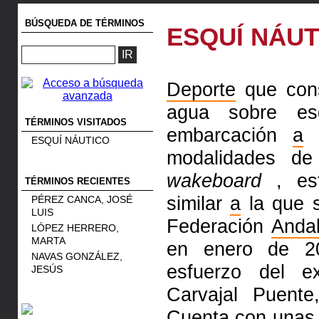
BÚSQUEDA DE TÉRMINOS
ESQUÍ NÁUT
Deporte
que cons
agua sobre esq
TÉRMINOS VISITADOS
embarcación
a
m
ESQUÍ NÁUTICO
modalidades de
wakeboard
, est
TÉRMINOS RECIENTES
similar
a
la que s
PÉREZ CANCA, JOSÉ
LUIS
Federación
Anda
LÓPEZ HERRERO,
MARTA
en enero de 2
NAVAS GONZÁLEZ,
esfuerzo del 
JESÚS
Carvajal Puente
Cuenta con unas c