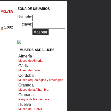
ZONA DE USUARIOS
VOLVER
Usuario:
clave:
,
a
1.082
MUSEOS ANDALUCES
Almería
Museo de Almería
Cádiz
Museo de Cádiz
Córdoba
Museo arqueológico y etnológico
Granada
Museo de la Alhambra
Granada
Parque de las ciencias
Huelva
Museo de Huelva