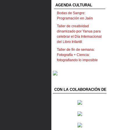
AGENDA CULTURAL
Bodas de Sangre:
Programación en Jaén
Taller de creatividad
dinamizado por Yanua para
celebrar el Día Internacional
del Libro Infantil
Taller de fin de semana:
Fotografía + Ciencia:
fotografiando lo imposible
CON LA COLABORACIÓN DE