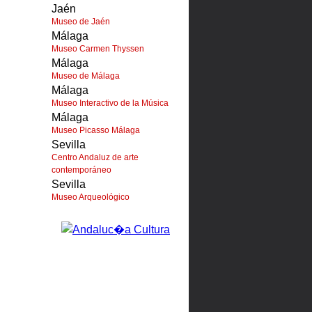
Jaén
Museo de Jaén
Málaga
Museo Carmen Thyssen
Málaga
Museo de Málaga
Málaga
Museo Interactivo de la Música
Málaga
Museo Picasso Málaga
Sevilla
Centro Andaluz de arte
contemporáneo
Sevilla
Museo Arqueológico