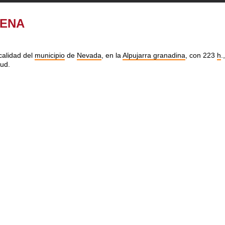
RENA
calidad del
municipio
de
Nevada
, en la
Alpujarra granadina
, con 223
h
.
tud.