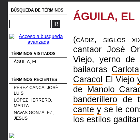
BÚSQUEDA DE TÉRMINOS
ÁGUILA, EL
(cádiz, siglos xix
cantaor José O
TÉRMINOS VISITADOS
Viejo, yerno de
ÁGUILA, EL
bailaoras
Carlota
Caracol
El Viejo
TÉRMINOS RECIENTES
de
Manolo Carac
PÉREZ CANCA, JOSÉ
LUIS
banderillero
de t
LÓPEZ HERRERO,
MARTA
cante
y
se le con
NAVAS GONZÁLEZ,
los estilos gadita
JESÚS