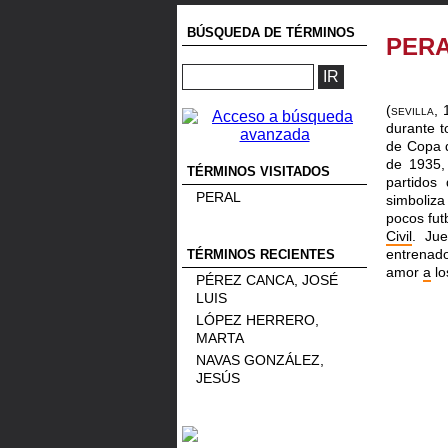
BÚSQUEDA DE TÉRMINOS
PER
(sevilla,
durante 
de Copa 
de 1935
TÉRMINOS VISITADOS
partidos
PERAL
simboliza
pocos fut
Civil
. Jue
entrenad
TÉRMINOS RECIENTES
amor
a
lo
PÉREZ CANCA, JOSÉ
LUIS
LÓPEZ HERRERO,
MARTA
NAVAS GONZÁLEZ,
JESÚS