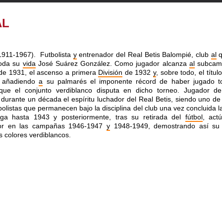
AL
 1911-1967).
Futbolista
y
entrenador del Real Betis Balompié, club
al
q
toda su
vida
José Suárez González. Como jugador alcanza
al
subcam
de 1931, el ascenso a primera
División
de 1932
y
, sobre todo, el títul
, añadiendo
a
su palmarés el imponente récord de haber jugado t
 que el conjunto verdiblanco disputa en dicho torneo. Jugador de
 durante un década el espíritu luchador del Real Betis, siendo uno de
bolistas que permanecen bajo la disciplina del club una vez concluida 
ga hasta 1943 y posteriormente, tras su retirada del
fútbol
, act
or en las campañas 1946-1947
y
1948-1949, demostrando así su
s colores verdiblancos.