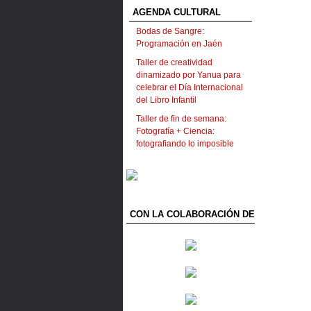
AGENDA CULTURAL
Bodas de Sangre:
Programación en Jaén
Taller de creatividad
dinamizado por Yanua para
celebrar el Día Internacional
del Libro Infantil
Taller de fin de semana:
Fotografía + Ciencia:
fotografiando lo imposible
CON LA COLABORACIÓN DE