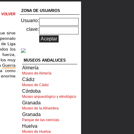
ZONA DE USUARIOS
VOLVER
Usuario:
clave:
ue sirve
peonato
o de Liga
odos los
 fuerza,
 los muy
MUSEOS ANDALUCES
la
Guerra
Almería
úa como
Museo de Almería
 enorme
Cádiz
Museo de Cádiz
Córdoba
Museo arqueológico y etnológico
Granada
Museo de la Alhambra
Granada
Parque de las ciencias
Huelva
Museo de Huelva