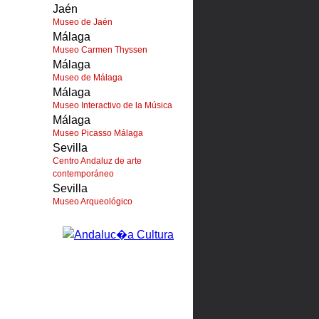
Jaén
Museo de Jaén
Málaga
Museo Carmen Thyssen
Málaga
Museo de Málaga
Málaga
Museo Interactivo de la Música
Málaga
Museo Picasso Málaga
Sevilla
Centro Andaluz de arte
contemporáneo
Sevilla
Museo Arqueológico