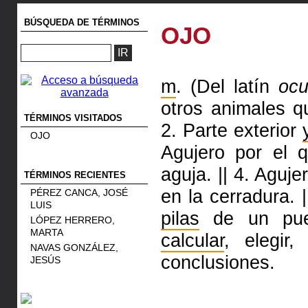
BÚSQUEDA DE TÉRMINOS
OJO
m
. (Del latín
ocu
otros animales 
TÉRMINOS VISITADOS
2.
Parte exterior
OJO
Agujero por el 
aguja. ||
4.
Agujer
TÉRMINOS RECIENTES
en la cerradura. 
PÉREZ CANCA, JOSÉ
LUIS
pilas
de un pue
LÓPEZ HERRERO,
MARTA
calcular
, elegir
NAVAS GONZÁLEZ,
conclusiones.
JESÚS