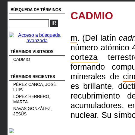
BÚSQUEDA DE TÉRMINOS
CADMIO
m
. (Del latín
cad
número atómico 
TÉRMINOS VISITADOS
corteza
terrest
CADMIO
formando compu
minerales de
cin
TÉRMINOS RECIENTES
es brillante, dúct
PÉREZ CANCA, JOSÉ
LUIS
recubrimiento 
LÓPEZ HERRERO,
MARTA
acumuladores, 
NAVAS GONZÁLEZ,
nuclear. Su símbo
JESÚS