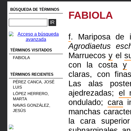
BÚSQUEDA DE TÉRMINOS
FABIOLA
f
. Mariposa de i
Agrodiaetus esch
TÉRMINOS VISITADOS
Marruecos
y
el
s
FABIOLA
con la costa
y
claras, con fina
TÉRMINOS RECIENTES
Las alas poste
PÉREZ CANCA, JOSÉ
LUIS
ajedrezadas;
el 
LÓPEZ HERRERO,
MARTA
ondulado;
cara
in
NAVAS GONZÁLEZ,
manchas caracter
JESÚS
la cara superi
subnarginales a