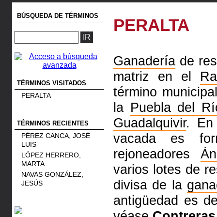
BÚSQUEDA DE TÉRMINOS
PERALTA
Ganadería
de res
matriz en el
Ra
TÉRMINOS VISITADOS
término municipal
PERALTA
la
Puebla del Rí
Guadalquivir
. E
TÉRMINOS RECIENTES
vacada es fo
PÉREZ CANCA, JOSÉ
LUIS
rejoneadores
Án
LÓPEZ HERRERO,
MARTA
varios lotes de 
NAVAS GONZÁLEZ,
divisa de la
gana
JESÚS
antigüedad es d
véase
Contreras