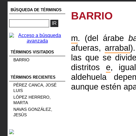
BÚSQUEDA DE TÉRMINOS
BARRIO
m
. (del árabe
ba
afueras,
arrabal
)
TÉRMINOS VISITADOS
las que se divid
BARRIO
distritos
e
, igu
aldehuela depe
TÉRMINOS RECIENTES
aunque estén apar
PÉREZ CANCA, JOSÉ
LUIS
LÓPEZ HERRERO,
MARTA
NAVAS GONZÁLEZ,
JESÚS