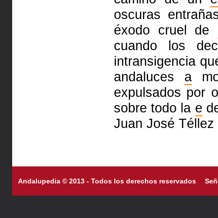
oscuras entraña
éxodo cruel de
cuando los dec
intransigencia q
andaluces
a
mor
expulsados por 
sobre todo la
e
de
Juan José Téllez 
Andalupedia © 2013 - Todos los derechos reservados
Señ