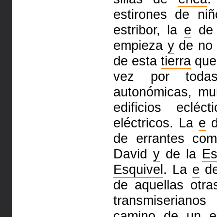
estirones de ni
estribor, la
e
de 
empieza
y
de no 
de esta
tierra
que 
vez por tod
autonómicas, mu
edificios ecléc
eléctricos. La
e
d
de errantes com
David
y
de la
Es
Esquivel
. La
e
de
de aquellas otr
transmiseriano
camino de un
e