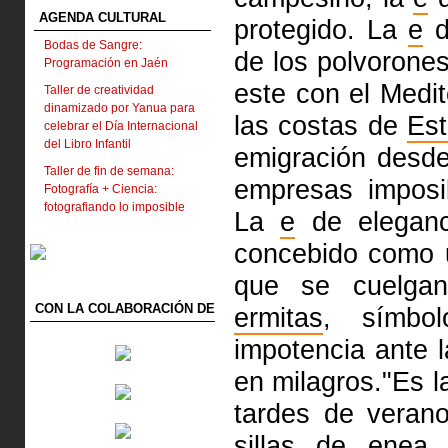
AGENDA CULTURAL
protegido. La
e
d
Bodas de Sangre:
de los polvorone
Programación en Jaén
este con el Medi
Taller de creatividad
dinamizado por Yanua para
las costas de
Es
celebrar el Día Internacional
del Libro Infantil
emigración desde
Taller de fin de semana:
empresas impos
Fotografía + Ciencia:
fotografiando lo imposible
La
e
de eleganc
concebido como
que se cuelga
CON LA COLABORACIÓN DE
ermitas
, símbo
impotencia ante 
en milagros."Es 
tardes de veran
sillas de
enea
.