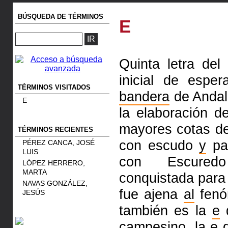
BÚSQUEDA DE TÉRMINOS
E
Quinta letra del
inicial de espe
TÉRMINOS VISITADOS
bandera
de Andal
E
la elaboración d
mayores cotas d
TÉRMINOS RECIENTES
con escudo
y
pa
PÉREZ CANCA, JOSÉ
LUIS
con Escured
LÓPEZ HERRERO,
MARTA
conquistada par
NAVAS GONZÁLEZ,
fue ajena
al
fenó
JESÚS
también es la
e
campesino, la
e
d