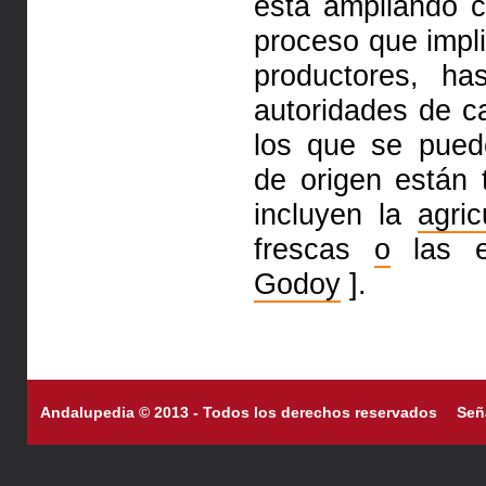
está ampliando 
proceso que impli
productores, ha
autoridades de c
los que se pued
de origen están
incluyen la
agric
frescas
o
las e
Godoy
].
Andalupedia © 2013 - Todos los derechos reservados
Señ