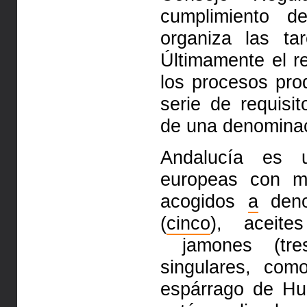
cumplimiento d
organiza las ta
Últimamente el 
los procesos pr
serie de requisi
de una denominac
Andalucía es 
europeas con m
acogidos
a
deno
(
cinco
), aceite
jamones (tr
singulares, co
espárrago de Hu