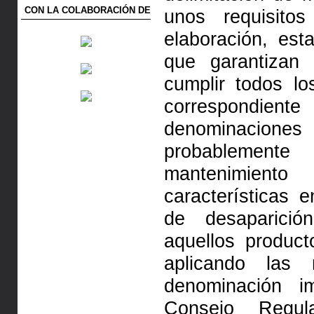
CON LA COLABORACIÓN DE
unos requisito
elaboración, est
que garantizan
cumplir todos l
correspondi
denominaciones 
probablemente
mantenimient
características
de desaparici
aquellos produc
aplicando las 
denominación i
Consejo Regu