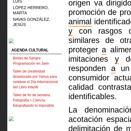
origen va dirigi
LUIS
LÓPEZ HERRERO,
promoción de pro
MARTA
NAVAS GONZÁLEZ,
animal
identifica
JESÚS
y
con rasgos di
similares de ot
proteger
a
alime
AGENDA CULTURAL
imitaciones
y
de
Bodas de Sangre:
Programación en Jaén
responden
a
un 
Taller de creatividad
consumidor actu
dinamizado por Yanua para
celebrar el Día Internacional
calidad contras
del Libro Infantil
identificables.
Taller de fin de semana:
Fotografía + Ciencia:
fotografiando lo imposible
La denominaci
acotación espaci
delimitación de 