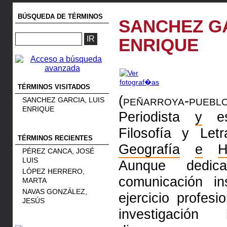
BÚSQUEDA DE TÉRMINOS
SANCHEZ GA
ENRIQUE
TÉRMINOS VISITADOS
(peñarroya-pue
SANCHEZ GARCIA, LUIS
ENRIQUE
Periodista
y
esc
Filosofía y Let
TÉRMINOS RECIENTES
Geografía
e
H
PÉREZ CANCA, JOSÉ
LUIS
Aunque dedi
LÓPEZ HERRERO,
comunicación ins
MARTA
NAVAS GONZÁLEZ,
ejercicio profes
JESÚS
investigación 