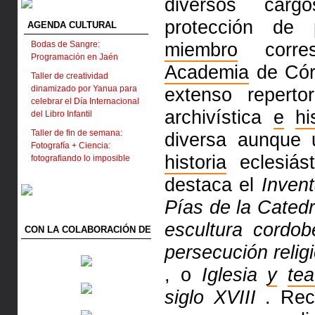
diversos carg
protección de 
AGENDA CULTURAL
miembro
corres
Bodas de Sangre:
Programación en Jaén
Academia
de Cór
Taller de creatividad
dinamizado por Yanua para
extenso reperto
celebrar el Día Internacional
archivística
e
hi
del Libro Infantil
Taller de fin de semana:
diversa aunque 
Fotografía + Ciencia:
historia
eclesiást
fotografiando lo imposible
destaca el
Inven
Pías de la Cated
escultura cordob
CON LA COLABORACIÓN DE
persecución reli
, o
Iglesia
y
tea
siglo XVIII
. Reci