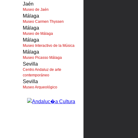
Jaén
Museo de Jaén
Málaga
Museo Carmen Thyssen
Málaga
Museo de Málaga
Málaga
Museo Interactivo de la Música
Málaga
Museo Picasso Málaga
Sevilla
Centro Andaluz de arte
contemporáneo
Sevilla
Museo Arqueológico