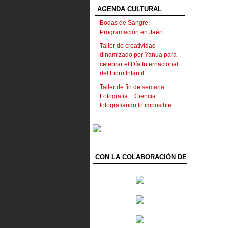
AGENDA CULTURAL
Bodas de Sangre:
Programación en Jaén
Taller de creatividad
dinamizado por Yanua para
celebrar el Día Internacional
del Libro Infantil
Taller de fin de semana:
Fotografía + Ciencia:
fotografiando lo imposible
CON LA COLABORACIÓN DE