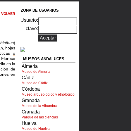
ZONA DE USUARIOS
VOLVER
Usuario:
clave:
ebinthus
)
n, hojas
ípticas
o
 Florece
MUSEOS ANDALUCES
ella
es la
Almería
nción de
Museo de Almería
iones en
Cádiz
Museo de Cádiz
Córdoba
Museo arqueológico y etnológico
Granada
Museo de la Alhambra
Granada
Parque de las ciencias
Huelva
Museo de Huelva