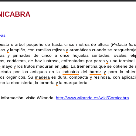
NICABRA
busto
o
árbol pequeño de hasta
cinco
metros de
altura (
Pistacia ter
oso
y
lampiño, con ramillas rojizas
y
aromáticas cuando se resquebraja
tas
y
pinnadas de
cinco
a
once hojuelas sentadas, ovales, el
as, coriáceas, de
haz lustroso, enfrentadas por pares
y
una terminal.
o
mayo
y
los frutos maduran en
julio
. La trementina que se obtiene de 
ciada por los antiguos en la
industria
del
barniz
y
para la
obte
os orgánicos. Su
madera
es dura, compacta
y
resinosa, con aplicac
mo la ebanistería, la tornería
y
la marquetería.
información, visite Wikanda:
http://www.wikanda.es/wiki/Cornicabra