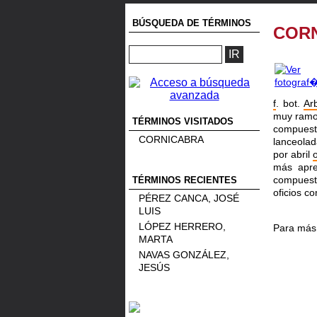
BÚSQUEDA DE TÉRMINOS
COR
f
. bot.
Ar
muy ram
TÉRMINOS VISITADOS
compues
CORNICABRA
lanceolad
por abril
más apre
compuest
TÉRMINOS RECIENTES
oficios co
PÉREZ CANCA, JOSÉ
LUIS
LÓPEZ HERRERO,
Para más 
MARTA
NAVAS GONZÁLEZ,
JESÚS