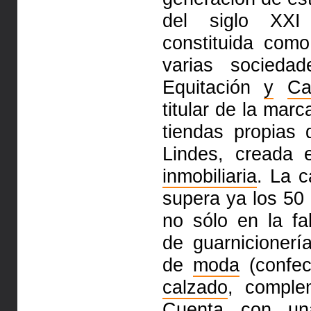
del siglo XX
constituida com
varias socieda
Equitación
y
Ca
titular de la marc
tiendas propias
Lindes, creada 
inmobiliaria
. La 
supera ya los 50
no sólo en la fa
de guarnicionerí
de
moda
(confec
calzado
, complem
Cuenta con una