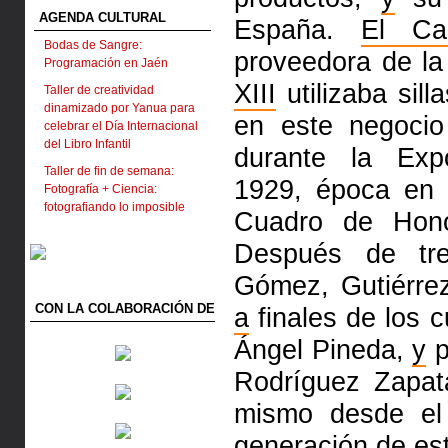
AGENDA CULTURAL
España.
El Cab
Bodas de Sangre:
proveedora de l
Programación en Jaén
XIII
utilizaba sil
Taller de creatividad
dinamizado por Yanua para
en este negocio
celebrar el Día Internacional
del Libro Infantil
durante la Exp
Taller de fin de semana:
1929, época en
Fotografía + Ciencia:
fotografiando lo imposible
Cuadro de Hon
Después de tre
Gómez, Gutiérre
CON LA COLABORACIÓN DE
a
finales de los 
Ángel Pineda,
y
p
Rodríguez Zapat
mismo desde el
generación de es