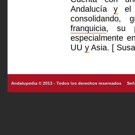
Andalucía
y
el 
consolidando, 
franquicia
, su p
especialmente e
UU
y
Asia. [ Sus
Andalupedia © 2013 - Todos los derechos reservados
Señ