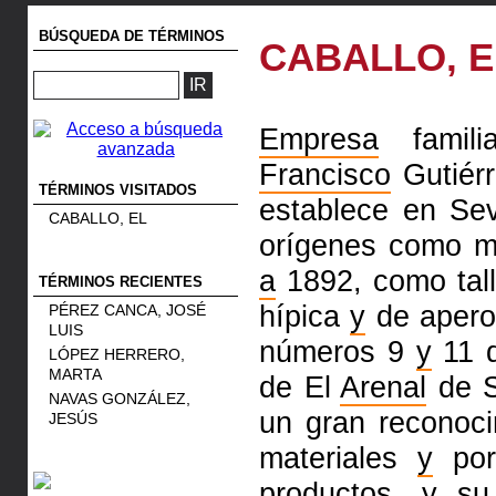
BÚSQUEDA DE TÉRMINOS
CABALLO, E
Empresa
familia
Francisco
Gutiér
TÉRMINOS VISITADOS
establece en Sev
CABALLO, EL
orígenes como m
a
1892, como tall
TÉRMINOS RECIENTES
hípica
y
de aperos
PÉREZ CANCA, JOSÉ
LUIS
números 9
y
11 
LÓPEZ HERRERO,
MARTA
de El
Arenal
de S
NAVAS GONZÁLEZ,
un gran reconoci
JESÚS
materiales
y
por
productos,
y
su 