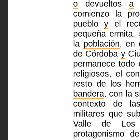
o
devueltos
a
l
comienzo la pro
pueblo
y
el reco
pequeña ermita,
la
población
, en 
de Córdoba
y
Ciu
permanece todo 
religiosos, el c
resto de los he
bandera
, con la 
contexto de la
militares que su
Valle de Los 
protagonismo de