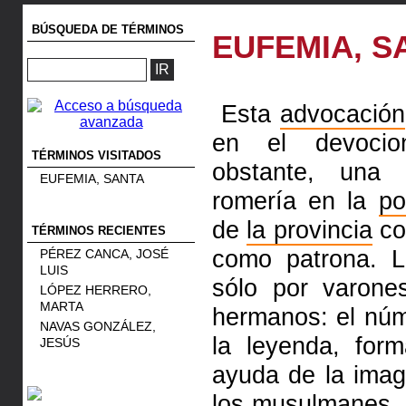
BÚSQUEDA DE TÉRMINOS
EUFEMIA, S
Esta
advocación
en el devoci
TÉRMINOS VISITADOS
obstante, una 
EUFEMIA, SANTA
romería en la
po
de
la provincia
co
TÉRMINOS RECIENTES
como patrona. 
PÉREZ CANCA, JOSÉ
LUIS
sólo por varon
LÓPEZ HERRERO,
MARTA
hermanos: el nú
NAVAS GONZÁLEZ,
la leyenda, for
JESÚS
ayuda de la imag
los
musulmanes
.