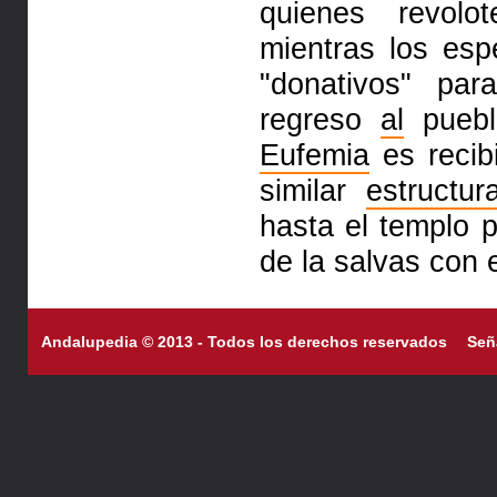
quienes revol
mientras los esp
"donativos" par
regreso
al
puebl
Eufemia
es recib
similar
estructur
hasta el templo p
de la salvas con 
Andalupedia © 2013 - Todos los derechos reservados
Señ