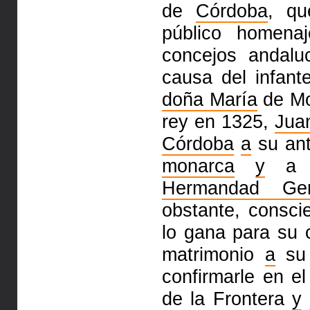
de
Córdoba
, qu
público homena
concejos andalu
causa del infan
doña María
de Mo
rey en 1325,
Jua
Córdoba
a
su ant
monarca
y
a l
Hermandad Gen
obstante, consci
lo gana para su 
matrimonio
a
su 
confirmarle en e
de la Frontera
y