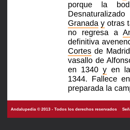
porque la bod
Desnaturalizado
Granada
y
otras 
no regresa a
A
definitiva avenen
Cortes
de Madrid.
vasallo de Alfon
en 1340
y
en l
1344. Fallece 
preparada la camp
Andalupedia © 2013 - Todos los derechos reservados
Señ