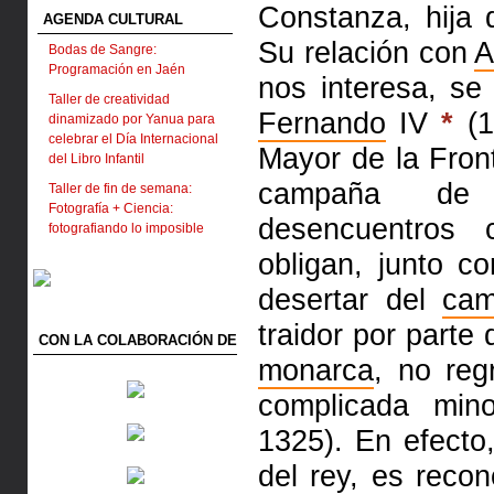
Constanza, hija 
AGENDA CULTURAL
Su relación con
A
Bodas de Sangre:
Programación en Jaén
nos interesa, se 
Taller de creatividad
Fernando
IV
*
(1
dinamizado por Yanua para
celebrar el Día Internacional
Mayor de la Front
del Libro Infantil
campaña de 
Taller de fin de semana:
Fotografía + Ciencia:
desencuentros 
fotografiando lo imposible
obligan, junto c
desertar del
ca
traidor por parte
CON LA COLABORACIÓN DE
monarca
, no re
complicada min
1325). En efecto
del rey, es reco