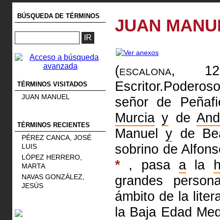
BÚSQUEDA DE TÉRMINOS
JUAN MANU
(escalona, 
Escritor.Podero
TÉRMINOS VISITADOS
JUAN MANUEL
señor de Peñafi
Murcia
y
de
And
TÉRMINOS RECIENTES
Manuel
y
de Bea
PÉREZ CANCA, JOSÉ
sobrino de Alfon
LUIS
LÓPEZ HERRERO,
*
, pasa
a
la
h
MARTA
NAVAS GONZÁLEZ,
grandes persona
JESÚS
ámbito de la lite
la Baja Edad Me