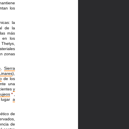
mantiene
ntan los
icas: la
al de la
adas más
 en los
, Thetys,
teriales
an zonas
e
,
Sierra
Linares
),
o
de los
ente una
cientes
y
ujeos
*
,
 lugar
a
ético de
rvados,
encia de