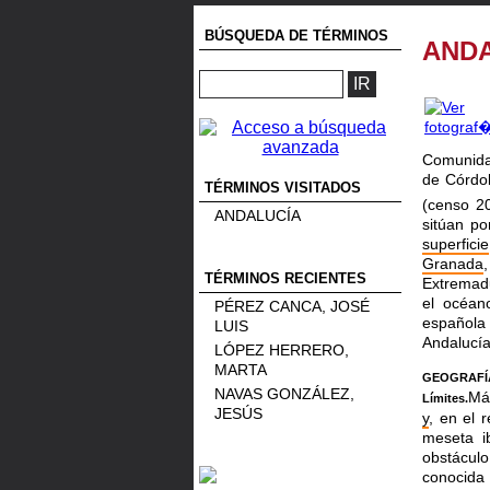
BÚSQUEDA DE TÉRMINOS
AND
Comunida
de Córd
TÉRMINOS VISITADOS
(censo 2
ANDALUCÍA
sitúan p
superficie
Granada
TÉRMINOS RECIENTES
Extrema
el océan
PÉREZ CANCA, JOSÉ
español
LUIS
Andalucía
LÓPEZ HERRERO,
MARTA
GEOGRAFÍ
NAVAS GONZÁLEZ,
Má
Límites.
JESÚS
y
, en el 
meseta i
obstácu
conocida