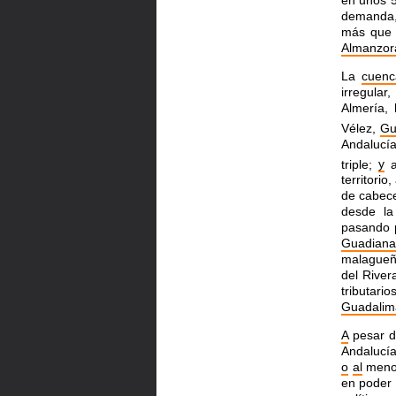
demanda,
más que
Almanzor
La
cuenc
irregula
Almería,
Vélez,
Gu
Andalucía
triple;
y
a
territorio
de cabec
desde la
pasando 
Guadian
malague
del Rive
tributari
Guadalim
A
pesar d
Andalucía
o
al
meno
en poder 