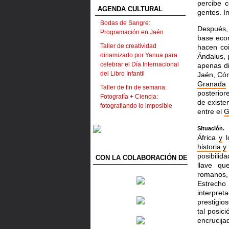
percibe 
AGENDA CULTURAL
gentes. I
Bodas de Sangre:
Después, 
Programación en Jaén
base econ
Taller de creatividad
hacen co
dinamizado por Yanua para
Ándalus,
celebrar el Día Internacional
apenas di
del Libro Infantil
Jaén, Có
Granada
Taller de fin de semana:
posterior
Fotografía + Ciencia:
de exist
fotografiando lo imposible
entre el
G
Situación.
África
y
l
historia
y
posibilid
CON LA COLABORACIÓN DE
llave qu
romanos, 
Estrech
interpre
prestigio
tal posi
encrucija