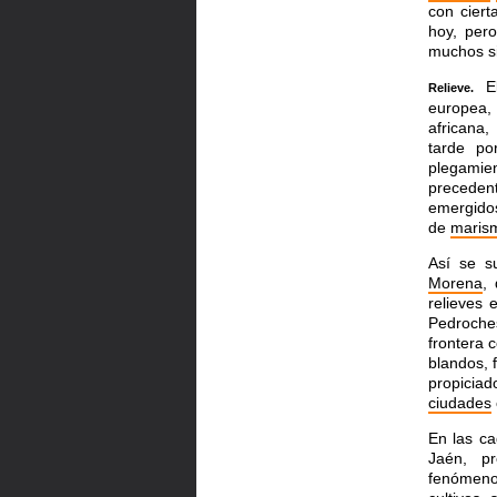
con ciert
hoy, per
muchos s
El
Relieve.
europea
africana
tarde p
plegamie
preceden
emergido
de
maris
Así se s
Morena
,
relieves
Pedroche
frontera 
blandos, 
propicia
ciudades
En las ca
Jaén, p
fenómeno