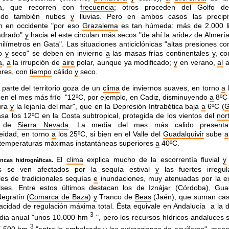
ica, que recorren con
frecuencia
; otros proceden del
Golfo de
endo también nubes
y
lluvias. Pero en ambos casos
las precip
n en occidente "por eso
Grazalema
es tan
húmeda: más de 2.000 li
drado"
y
hacia el este circulan
más secos "de ahí la aridez de Almerí
ilímetros en
Gata". Las situaciones anticiclónicas "altas presiones c
do
y
seco" se deben en invierno
a
las masas frías continentales
y
,
co
a
,
a
la irrupción de
aire
polar, aunque ya modificado;
y
en verano,
al
a
ores, con
tiempo
cálido
y
seco.
parte del territorio goza de un
clima
de
inviernos suaves, en torno
a
en el mes más frío
"12ºC, por ejemplo, en Cadiz, disminuyendo
a
8ºC 
ura
y
la lejanía del mar", que en la Depresión Intrabética baja
a
6ºC
(
G
a los 12ºC en la Costa subtropical, protegida de los
vientos del
nor
n de
Sierra Nevada
. La media del mes más
calido present
idad, en torno
a
los 25ºC, si bien en el
Valle del
Guadalquivir
sube
a
n temperaturas máximas
instantáneas superiores
a
40ºC.
El
clima
explica mucho de la escorrentía fluvial
y
cas hidrográficas.
s se ven afectados por la sequía estival
y
las fuertes
irregu
les de tradicionales sequías
e
inundaciones, muy
atenuadas por la ex
ses. Entre estos últimos destacan los
de Iznájar (Córdoba), Gua
Negratín (
Comarca de Baza
)
y
Tranco de
Beas
(Jaén), que suman cas
pacidad de
regulación máxima total. Ésta equivale en Andalucía a la 
3
edia anual "unos 10.000 hm
", pero los recursos hídricos andaluces 
3
5.500 hm
"entre lo embalsado
y
las extracciones de
acuíferos", meno