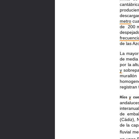
cantábr
produci
descarga
metro
cua
de 200 m
despeja
frecuenci
de las Az
La mayor 
de media 
por la
alt
y
sobrepas
muralló
homogene
registra
Ríos
y
cuen
andaluce
interanua
de embal
(Cádiz), 
de la ca
fluvial m
en
unos 