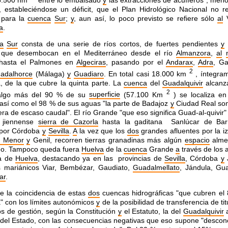
 estableciéndose un déficit, que el Plan
Hidrológico Nacional no r
 para la
cuenca
Sur
;
y
, aun así,
lo poco previsto se refiere sólo
al
V
a
.
a
Sur
consta de una serie de ríos cortos,
de fuertes pendientes
y
r, que desembocan en el
Mediterráneo desde el río
Almanzora
,
al
 hasta el
Palmones en
Algeciras
, pasando por el
Andarax
,
Adra
, Ga
2
adalhorce
(Málaga)
y
Guadiaro
. En total casi 18.000 km
,
íntegram
, de la que cubre la
quinta parte. La
cuenca
del
Guadalquivir
alcanza
2
lgo
más del 90 % de su
superficie
(57.100 Km
)
se localiza en
, así como el 98
% de sus aguas "la parte de Badajoz
y
Ciudad Real so
era
de escaso caudal". El río Grande "que eso significa Guad-al-quivir
 jiennense
sierra de Cazorla
hasta la gaditana
Sanlúcar de Bar
por Córdoba
y
Sevilla
.
A
la vez que
los
dos
grandes afluentes por la i
a Menor
y
Genil,
recorren tierras granadinas más algún
espacio
alme
ño.
Tampoco queda fuera
Huelva
de la
cuenca
Grande
a
través de los 
ra de
Huelva
, destacando ya en las provincias de
Sevilla
,
Córdoba
y
J
os mariánicos Viar, Bembézar, Gaudiato,
Guadalmellato
, Jándula, G
ar
.
e la coincidencia de estas
dos
cuencas
hidrográficas "que cubren el
" con los límites
autonómicos
y
de la posibilidad de transferencia de tit
s de gestión, según la Constitución
y
el Estatuto, la del
Guadalquivir
a
del Estado, con las consecuencias
negativas que eso supone "descon