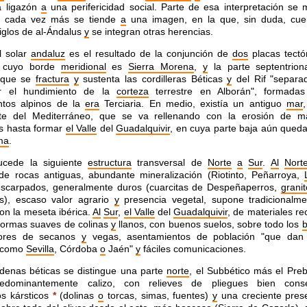
a ligazón
a
una perifericidad
social. Parte de esa interpretación se 
o cada vez más se
tiende
a
una imagen, en la que, sin duda, cue
iglos de
al-Ándalus
y
se integran otras herencias.
 solar
andaluz
es el resultado de la
conjunción de
dos
placas tectón
, cuyo borde
meridional
es
Sierra Morena
,
y
la parte septentrion
, que se
fractura
y
sustenta las cordilleras Béticas
y
del Rif "separ
or el
hundimiento de la
corteza
terrestre en Alborán", formadas
ntos alpinos de la
era
Terciaria. En medio, existía un antiguo
mar
te del Mediterráneo, que se va rellenando con la
erosión de ma
s hasta formar
el Valle
del
Guadalquivir
,
en cuya parte baja aún qued
ma
.
ucede la siguiente
estructura
transversal
de
Norte
a
Sur
.
Al
Nort
 de rocas antiguas, abundante
mineralización (Riotinto, Peñarroya,
 escarpados,
generalmente duros (cuarcitas de Despeñaperros,
granit
s), escaso valor agrario
y
presencia vegetal, supone
tradicionalm
con la meseta ibérica.
Al
Sur
,
el Valle
del
Guadalquivir
, de materiales re
formas suaves de colinas
y
llanos, con buenos suelos, sobre todo los
b
dores de secanos
y
vegas, asentamientos
de población "que dan
como
Sevilla
, Córdoba
o
Jaén"
y
fáciles comunicaciones.
denas béticas se distingue una parte
norte
, el Subbético más el Preb
redominantemente calizo,
con relieves de pliegues bien conse
s kársticos
*
(dolinas
o
torcas, simas, fuentes)
y
una
creciente pres