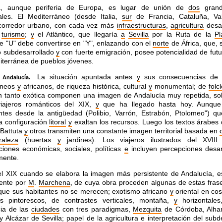
a, aunque periferia de Europa, es lugar de
unión de
dos
grand
ales. El Mediterráneo (desde Italia,
sur
de Francia, Cataluña, Va
 corredor urbano, con cada
vez más
infraestructuras
,
agricultura
desar
,
turismo
;
y
el Atlántico, que llegaría
a
Sevilla
por la Ruta de la
Pl
e "U" debe convertirse en "Y", enlazando con el
norte
de África, que, 
 subdesarrollado
y
con fuerte emigración, posee
potencialidad de fut
terránea de pueblos jóvenes.
La situación apuntada antes
y
sus
consecuencias de 
Andalucía.
áneos
y
africanos, de riqueza
histórica, cultural
y
monumental; de
folc
 tanto
exótica componen una imagen de Andalucía muy repetida, so
viajeros románticos del XIX,
y
que ha llegado hasta hoy. Aunque 
ntes desde la antigüedad (Polibio, Varrón, Estrabón, Ptolomeo")
qu
a configuración
litoral
y
exaltan los recursos. Luego
los textos árabes
Battuta
y
otros transmiten una
constante imagen territorial basada en
raleza
(huertas
y
jardines). Los viajeros ilustrados del XVII
iones económicas, sociales, políticas
e
incluyen percepciones
desar
mente.
l XIX cuando se elabora la imagen más
persistente de Andalucía, e
ente por
M
.
Marchena
, de cuya
obra proceden algunas de estas fras
que sus habitantes
no se merecen; exotismo africano
y
oriental en co
es
pintorescos, de contrastes verticales, montaña,
y
horizontales,
cia de las
ciudades
con tres paradigmas,
Mezquita
de Córdoba,
Alha
y
Alcázar de
Sevilla
; papel de la
agricultura
e
interpretación del subd