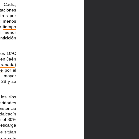
 Cádiz,
itaciones
tros por
a: menos
on
tiempo
n menor
nticiclón
los 10ºC
en Jaén
ranada
)
te
por el
a mayor
28
y
se
los ríos
laridades
istencia
dalcacín
i el 30%
descarga
se sitúan
s que la