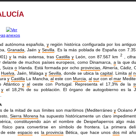
ALUCÍA
d autónoma española,
y
región histórica
configurada por los antiguo
oba,
Granada
, Jaén
y
Sevilla
.
Es la más poblada de España con 7.3
2
001)
y
la más
extensa, tras
Castilla
y
León, con 87.567 km
,
cifra
or delante de muchos países
europeos, como Dinamarca,
a
la que du
, Suiza
o
Irlanda. Está formada por ocho
provincias
, Almería, Cádiz, 
,
Huelva
, Jaén, Málaga
y
Sevilla
, donde se ubica la
capital
.
Limita
al
n
dura
y
Castilla
La Mancha,
al
este con
Murcia
,
al
sur
con el
mar
Medite
o Atlántico
y
al
oeste con
Portugal. Representa el 17,3% de la
s
a
y
el 18,2% de su
población. El órgano de autogobierno es la 
.
A
s de la mitad de sus límites son marítimos
(Mediterráneo
y
Océano At
resto,
Sierra Morena
ha
supuesto históricamente un claro impediment
bérica,
constituyendo aún el nombre de Despeñaperros algo más
lo
físico para convertirse en símbolo de frontera. La primera deli
 de este
espacio
es
la provincia
Bética, que hace unos
dos
mil
añ