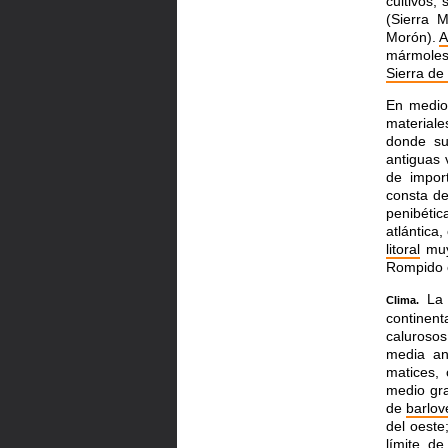
cultivos,
(Sierra 
Morón).
A
mármole
Sierra de
En medi
materiale
donde s
antiguas
de
impor
consta d
penibétic
atlántica
litoral
mu
Rompido 
La
Clima.
continent
caluroso
media a
matices,
medio gr
de
barlov
del oeste
límite de