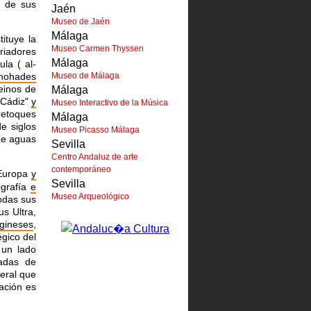
ón de sus
Jaén
Museo de Jaén
Málaga
tituye la
Museo Carmen Thyssen
oriadores
Málaga
ula (
al-
mohades
Museo de Málaga
reinos de
Málaga
Cádiz"
y
Museo Interactivo de la Música
retoques
Málaga
e siglos
Museo Picasso Málaga
de aguas
Sevilla
Centro Andaluz de arte
contemporáneo
 Europa
y
Sevilla
ografía
e
Museo Arqueológico
odas sus
s Ultra,
agineses
,
égico del
un lado
zadas de
eral que
ación es