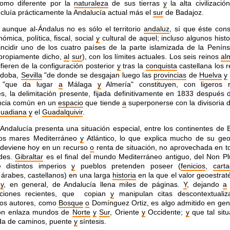
como diferente por la
naturaleza
de sus tierras
y
la
alta civilizaci
ncluía prácticamente la Andalucía
actual más el
sur
de Badajoz.
aunque al-Ándalus no es sólo el territorio
andaluz
, sí que éste cons
ómica, política, fiscal,
social
y
cultural de aquel; incluso algunos hist
incidir
uno de los cuatro países de la parte islamizada de la Peníns
 propiamente dicho,
al
sur
), con los límites actuales. Los
seis reinos
al
fieren de la configuración posterior
y
tras la
conquista
castellana los 
rdoba,
Sevilla
"de
donde se desgajan luego las
provincias
de
Huelva
y
"que
da lugar
a
Málaga
y
Almería" constituyen, con ligeros 
es, la delimitación presente, fijada definitivamente en 1833
después d
encia común en un
espacio
que tiende
a
superponerse con la divisoria 
uadiana
y
el
Guadalquivir
.
Andalucía presenta una situación especial,
entre los continentes de
os mares Mediterráneo
y
Atlántico, lo que explica mucho de su ge
deviene hoy
en un recurso
o
renta de situación, no aprovechada en t
ades.
Gibraltar
es el final del mundo Mediterráneo antiguo, del
Non Plu
e distintos imperios
y
pueblos pretenden poseer
(
fenicios
,
cart
árabes, castellanos) en una larga
historia
en la que el valor geoestrat
o
y
, en general, de
Andalucía llena miles de páginas.
Y
, dejando
a
taciones
recientes, que copian
y
manipulan citas descontextuali
sos autores, como
Bosque
o
Domínguez Ortiz, es algo admitido en
gen
ción enlaza mundos de
Norte
y
Sur
, Oriente
y
Occidente;
y
que tal situ
da de caminos, puente
y
síntesis.