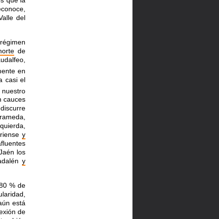
econoce,
alle del
régimen
norte
de
udalfeo,
ente en
 casi el
 nuestro
n cauces
"
discurre
rameda,
zquierda,
riense
y
afluentes
aén los
uadalén
y
 80 % de
ularidad,
ún está
exión de