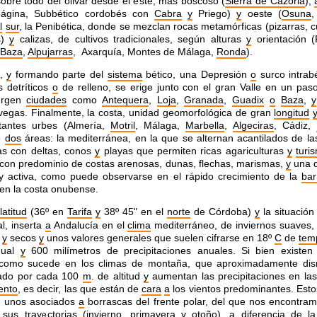
 sobre todo del olivar desde el este, más
boscoso (
Sierra de Cazorla
),
Mágina, Subbético cordobés
con
Cabra
y
Priego)
y
oeste (
Osuna
l
sur
, la
Penibética, donde se mezclan rocas metamórficas (pizarras, cu
s)
y
calizas, de cultivos tradicionales, según alturas
y
orientación (
 Baza
,
Alpujarras
, Axarquía, Montes
de Málaga,
Ronda
).
o,
y
formando parte del
sistema
bético, una
Depresión
o
surco intrabé
s detríticos
o
de relleno, se
erige junto con el gran Valle en un paso
urgen
ciudades
como
Antequera
,
Loja
,
Granada
,
Guadix
o
Baza
,
y
 vegas.
Finalmente, la costa, unidad geomorfológica de gran
longitud
tantes urbes (Almería,
Motril
, Málaga,
Marbella
,
Algeciras
, Cádiz,
e
dos
áreas: la mediterránea, en la que se alternan
acantilados de la
as con deltas, conos
y
playas que
permiten ricas agariculturas
y
turi
, con predominio de
costas arenosas, dunas, flechas, marismas,
y
una 
y
activa, como puede observarse en el rápido crecimiento de la
bar
en la costa onubense.
latitud
(36º en
Tarifa
y
38º 45" en el
norte
de Córdoba)
y
la situació
al, inserta
a
Andalucía en el
clima
mediterráneo, de inviernos suaves,
s
y
secos
y
unos valores generales que suelen cifrarse en 18º
C
de
tem
nual
y
600 milímetros de precipitaciones anuales.
Si bien existen
 como sucede en los climas de montaña,
que aproximadamente dis
ado por cada 100
m
. de altitud
y
aumentan las precipitaciones en las
ento
, es decir, las
que están de
cara
a
los vientos predominantes. Esto
;
unos asociados
a
borrascas del frente polar, del que nos encontra
 sus trayectorias (invierno,
primavera
y
otoño),
a
diferencia
de la