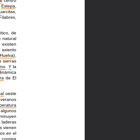
al
centro
,
Estepa
,
arcitas,
Filabres,
tico, de
 natural
existen
y
asiento
Huelva
),
s sierras
smo
.
Y
la
dinámica
ra
de El
n
al
oeste
 veranos
peratura
 algunos
minuyen
 laderas
s vienen
mos en
el
 cornisa