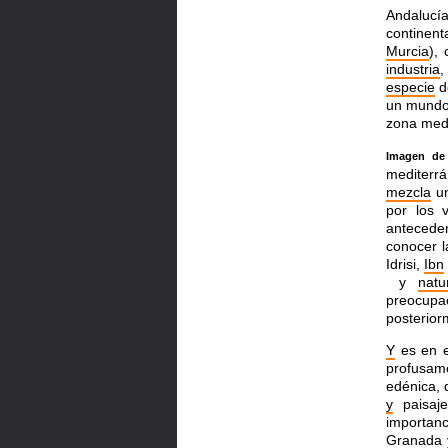
Andalucí
continent
Murcia
),
industria
especie
d
un mundo
zona medi
Imagen de 
mediterr
mezcla
un
por los
antecede
conocer l
Idrisi,
Ibn
y
natu
preocupac
posterior
Y
es en e
profusam
edénica, 
y
paisaj
importan
Granada