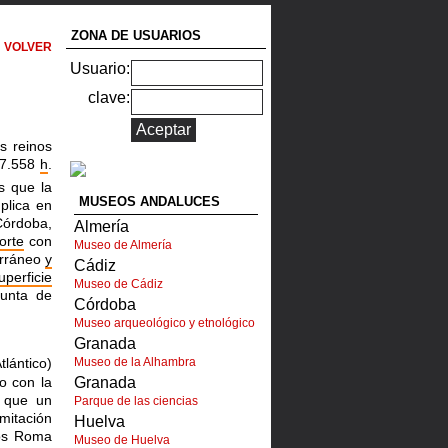
ZONA DE USUARIOS
VOLVER
Usuario:
clave:
s reinos
57.558
h
.
s que la
MUSEOS ANDALUCES
plica en
Córdoba,
Almería
orte
con
Museo de Almería
rráneo
y
Cádiz
uperficie
Museo de Cádiz
Junta de
Córdoba
Museo arqueológico y etnológico
Granada
lántico)
Museo de la Alhambra
o con la
Granada
 que un
Parque de las ciencias
mitación
Huelva
os Roma
Museo de Huelva