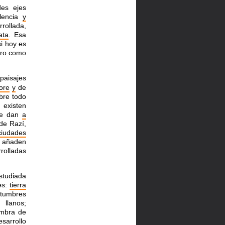
es ejes
lencia
y
rollada,
ata
. Esa
si
hoy es
uro como
paisajes
lore
y
de
bre todo
existen
e dan
a
 de Razí,
ciudades
I añaden
rolladas
studiada
es:
tierra
stumbres
 llanos;
mbra de
esarrollo