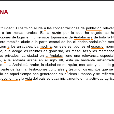
INA
"ciudad". El término alude
a
las concentraciones de
población
relevan
n
a
las zonas rurales. Es la
razón
por la que ha dejado su hu
ciones de lugar en numerosos topónimos de
Andalucía
y
de toda la P
Pero también alude
a
la parte central de las
ciudades
andalusíes med
ición
a
los arrabales. La
medina
, en este sentido, es el
espacio
, nor
o, que acoge los recintos de gobierno, las mezquitas
y
los mercados
ios privados. La ciudad en
al-Ándalus
tiene una relevancia especia
e,
a
la entrada árabe en el siglo VII, está ya bastante urbanizad
ón de
la Andalucía
árabe, la ciudad es
mezquita
,
mercado
y
sede de g
parte de las manifestaciones culturales
y
testimonios escritos que se
do de aquel
tiempo
son generados en núcleos urbanos y se refiere
a
economía
y
la
vida
del país se basa inicialmente en la actividad agríco