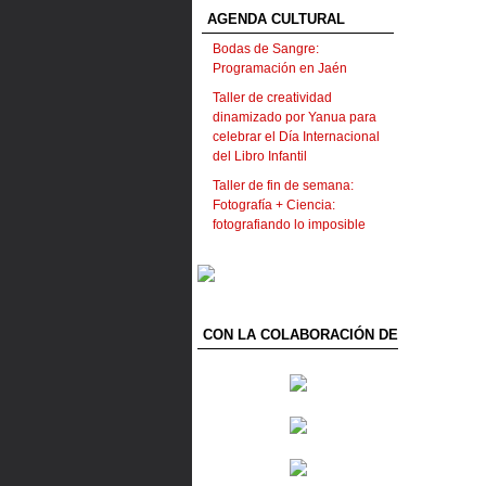
AGENDA CULTURAL
Bodas de Sangre:
Programación en Jaén
Taller de creatividad
dinamizado por Yanua para
celebrar el Día Internacional
del Libro Infantil
Taller de fin de semana:
Fotografía + Ciencia:
fotografiando lo imposible
CON LA COLABORACIÓN DE