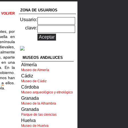
ZONA DE USUARIOS
VOLVER
Usuario:
clave:
tes, por
ella en
enínsula
ievales,
malmente
, aparte
MUSEOS ANDALUCES
l en una
Almería
a. En la
Museo de Almería
obierno.
Cádiz
 nos han
Museo de Cádiz
n
a
ellos.
Córdoba
la.
Museo arqueológico y etnológico
Granada
Museo de la Alhambra
Granada
Parque de las ciencias
Huelva
Museo de Huelva