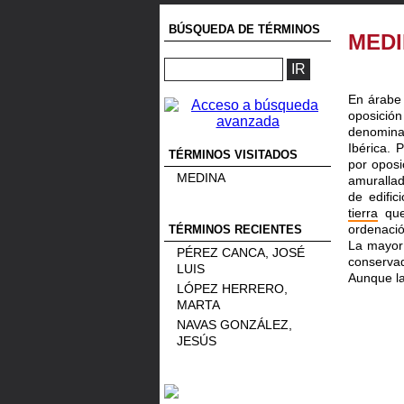
BÚSQUEDA DE TÉRMINOS
MED
En árabe 
oposició
denomina
Ibérica. 
TÉRMINOS VISITADOS
por opos
MEDINA
amurallad
de edific
tierra
qu
ordenaci
TÉRMINOS RECIENTES
La mayor 
PÉREZ CANCA, JOSÉ
conserva
LUIS
Aunque l
LÓPEZ HERRERO,
MARTA
NAVAS GONZÁLEZ,
JESÚS