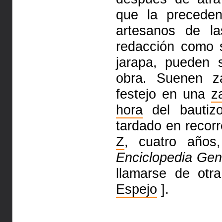
que la precede
artesanos de l
redacción como s
jarapa, pueden 
obra. Suenen 
festejo en una
z
hora
del bautizo
tardado en recorr
Z
, cuatro año
Enciclopedia Gen
llamarse de otr
Espejo
].