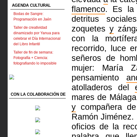
AGENDA CULTURAL
flamenco
. Es la
Bodas de Sangre:
detritus social
Programación en Jaén
zoquetes
y
záng
Taller de creatividad
dinamizado por Yanua para
con la mortífer
celebrar el Día Internacional
del Libro Infantil
recorrido, luce 
Taller de fin de semana:
señeros de hom
Fotografía + Ciencia:
fotografiando lo imposible
mujer: María 
pensamiento
an
atolladeros del
CON LA COLABORACIÓN DE
mares de Málag
y
compañera d
Ramón Jiménez.
oficios de la re
palabra que ll