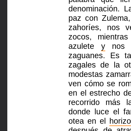
denominación. 
paz con Zulema,
zahoríes, nos 
zocos, mientras
azulete
y
nos p
zaguanes. Es t
zagales de la ot
modestas zamarr
ven cómo se ro
en el estrecho d
recorrido más l
donde luce el f
otea en el
horiz
después de atra