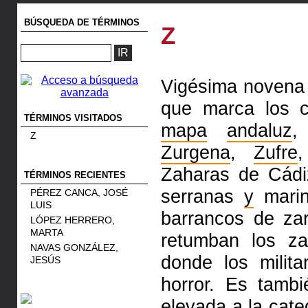
BÚSQUEDA DE TÉRMINOS
Z
Vigésima novena l
que marca los c
TÉRMINOS VISITADOS
mapa
andaluz
,
Z
Zurgena
,
Zufre
Zaharas de Cádiz
TÉRMINOS RECIENTES
serranas
y
marin
PÉREZ CANCA, JOSÉ
LUIS
barrancos de za
LÓPEZ HERRERO,
MARTA
retumban los za
NAVAS GONZÁLEZ,
donde los milit
JESÚS
horror. Es tambi
elevada
a
la cate