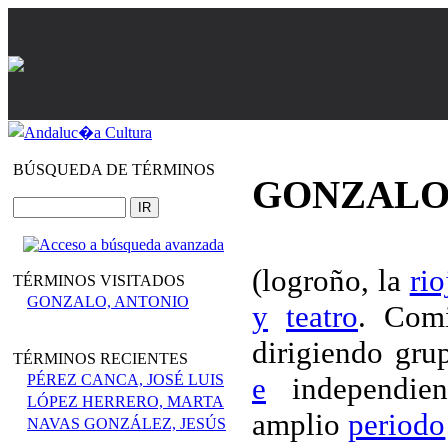
BÚSQUEDA DE TÉRMINOS
GONZALO
(logroño, la
rio
TÉRMINOS VISITADOS
GONZALO, ANTONIO
y
teatro
. Comi
dirigiendo gr
TÉRMINOS RECIENTES
PÉREZ CANCA, JOSÉ LUIS
e
independien
LÓPEZ HERRERO, MARTA
amplio
periodo
NAVAS GONZÁLEZ, JESÚS