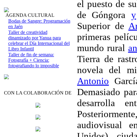
el puesto de s
de Góngora
y
AGENDA CULTURAL
Bodas de Sangre: Programación
Superior de
Ar
en Jaén
Taller de creatividad
primeras pelíc
dinamizado por Yanua para
celebrar el Día Internacional del
mundo rural
an
Libro Infantil
Taller de fin de semana:
Tierra de rastr
Fotografía + Ciencia:
fotografiando lo imposible
novela del mi
Antonio
Garcí
Demasiado par
CON LA COLABORACIÓN DE
desarrolla 
Posteriormente
audiovisual 
Unidos), ciud