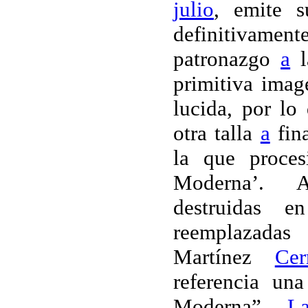
julio
, emite s
definitivame
patronazgo
a
l
primitiva ima
lucida, por lo
otra talla
a
fina
la que proce
Moderna’. 
destruidas 
reemplazadas
Martínez
Cer
referencia una
Moderna”.
L