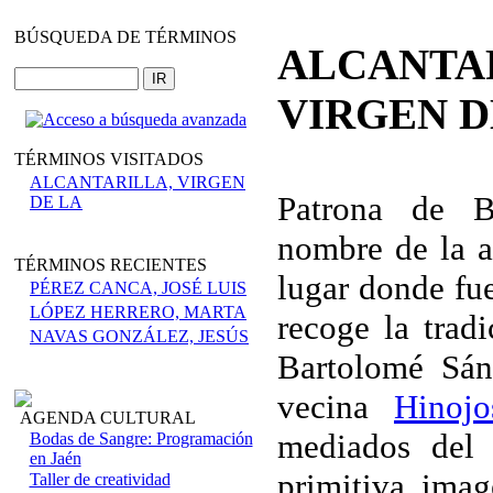
BÚSQUEDA DE TÉRMINOS
ALCANTA
VIRGEN D
TÉRMINOS VISITADOS
ALCANTARILLA, VIRGEN
Patrona de B
DE LA
nombre de la a
TÉRMINOS RECIENTES
lugar donde fu
PÉREZ CANCA, JOSÉ LUIS
LÓPEZ HERRERO, MARTA
recoge la tradi
NAVAS GONZÁLEZ, JESÚS
Bartolomé Sán
vecina
Hinoj
AGENDA CULTURAL
mediados del 
Bodas de Sangre: Programación
en Jaén
primitiva ima
Taller de creatividad