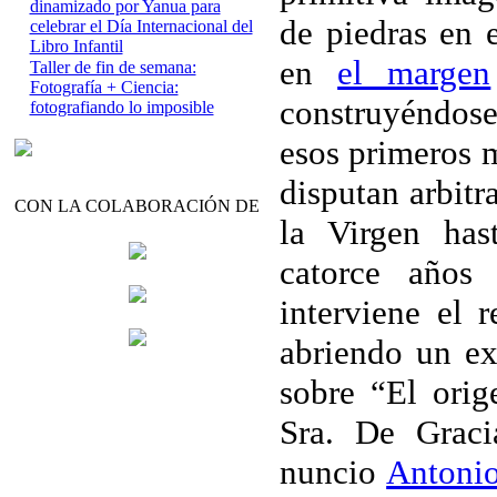
dinamizado por Yanua para
de piedras en 
celebrar el Día Internacional del
Libro Infantil
en
el margen
Taller de fin de semana:
Fotografía + Ciencia:
construyéndos
fotografiando lo imposible
esos primeros 
disputan arbitr
CON LA COLABORACIÓN DE
la Virgen ha
catorce años
interviene el 
abriendo un ex
sobre “El ori
Sra. De Gracia
nuncio
Antoni