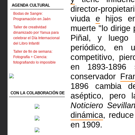
AGENDA CULTURAL
director-propiet
Bodas de Sangre:
viuda
e
hijos e
Programación en Jaén
muerte "lo dirige
Taller de creatividad
dinamizado por Yanua para
Piñal, y luego
celebrar el Día Internacional
del Libro Infantil
periódico, en
Taller de fin de semana:
competitivo, pi
Fotografía + Ciencia:
fotografiando lo imposible
en 1893-1896 s
conservador
Fra
1896 cambia 
CON LA COLABORACIÓN DE
aséptico, pero
Noticiero Sevilla
dinámica
, reduce
en 1909.