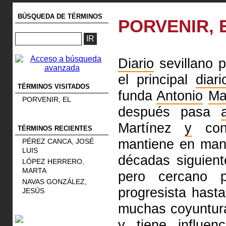
BÚSQUEDA DE TÉRMINOS
PORVENIR, 
Diario
sevillano 
el principal
diari
TÉRMINOS VISITADOS
funda
Antonio
Ma
PORVENIR, EL
después pasa
Martínez
y
con 
TÉRMINOS RECIENTES
mantiene en man
PÉREZ CANCA, JOSÉ
LUIS
décadas siguien
LÓPEZ HERRERO,
MARTA
pero cercano p
NAVAS GONZÁLEZ,
progresista hast
JESÚS
muchas coyuntura
y
tiene influenc