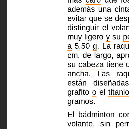
además una cinta
evitar que se de
distinguir el vol
muy ligero
y
su
p
a
5,50
g
. La raq
cm. de largo, ap
su
cabeza
tiene 
ancha. Las raq
están diseñada
grafito
o
el
titani
gramos.
El bádminton co
volante, sin pe