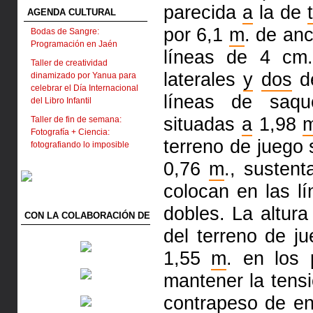
parecida
a
la de
AGENDA CULTURAL
por 6,1
m
. de an
Bodas de Sangre:
Programación en Jaén
líneas de 4 cm
Taller de creatividad
laterales
y
dos
de
dinamizado por Yanua para
celebrar el Día Internacional
líneas de saq
del Libro Infantil
situadas
a
1,98
Taller de fin de semana:
Fotografía + Ciencia:
terreno de juego 
fotografiando lo imposible
0,76
m
., susten
colocan en las lí
dobles. La altura
CON LA COLABORACIÓN DE
del terreno de 
1,55
m
. en los 
mantener la tensi
contrapeso de e