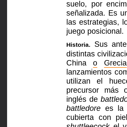
suelo, por enci
señalizada. Es 
las estrategias,
juego posicional.
Sus ante
Historia.
distintas civiliz
China
o
Grecia
lanzamientos como
utilizan el hu
precursor más o
inglés de
battled
battledore
es la 
cubierta con pi
shuttleecock
el v