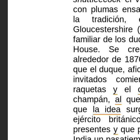
con plumas ensa
la tradición
Gloucestershire (
familiar de los d
House. Se cre
alrededor de 187
que el duque, af
invitados com
raquetas
y
el
champán,
al
que 
que
la idea
surg
ejército britán
presentes
y
que p
India un pasatie