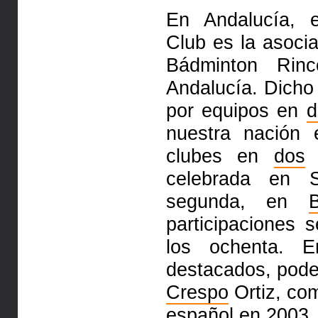
En Andalucía, 
Club es la asocia
Bádminton Rin
Andalucía. Dich
por equipos en
d
nuestra nación
clubes en
dos
o
celebrada en 
segunda, en
B
participaciones
los ochenta. E
destacados, pod
Crespo
Ortiz, co
español en 2003.