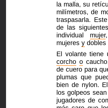
la malla, su retí
milímetros, de m
traspasarla. Est
de las siguiente
individual
mujer
mujeres
y
dobles 
El volante tiene
corcho
o
caucho,
de cuero para q
plumas que pu
bien de nylon. E
los golpeos sean 
jugadores de com
más
caro
que los