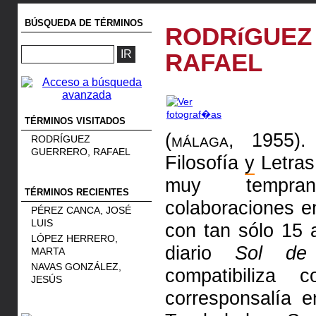
BÚSQUEDA DE TÉRMINOS
RODRíGUEZ
RAFAEL
TÉRMINOS VISITADOS
(málaga, 1955).
P
RODRÍGUEZ
GUERRERO, RAFAEL
Filosofía
y
Letras,
muy tempra
TÉRMINOS RECIENTES
colaboraciones 
PÉREZ CANCA, JOSÉ
LUIS
con tan sólo 15 
LÓPEZ HERRERO,
diario
Sol de
MARTA
NAVAS GONZÁLEZ,
compatibiliza
JESÚS
corresponsalía 