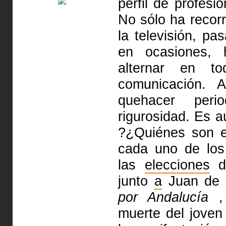
perfil de profesi
No sólo ha recor
la televisión, pa
en ocasiones, 
alternar en t
comunicación. 
quehacer peri
rigurosidad. Es a
?¿Quiénes son 
cada uno de los 
las
elecciones
de
junto
a
Juan de D
por Andalucía
,
muerte del jove