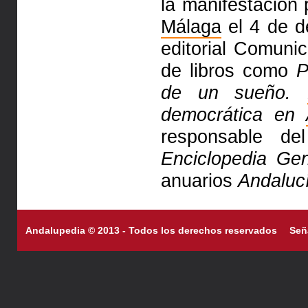
la manifestación
Málaga
el 4 de d
editorial Comuni
de libros como
P
de un sueño.
democrática en
responsable d
Enciclopedia Ge
anuarios
Andaluc
Andalupedia © 2013 - Todos los derechos reservados
Señ