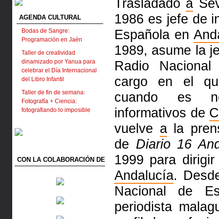
Trasladado
a
Sev
1986 es jefe de 
AGENDA CULTURAL
Española en
And
Bodas de Sangre:
Programación en Jaén
1989, asume la je
Taller de creatividad
dinamizado por Yanua para
Radio Naciona
celebrar el Día Internacional
cargo en el qu
del Libro Infantil
Taller de fin de semana:
cuando es no
Fotografía + Ciencia:
informativos de
C
fotografiando lo imposible
vuelve
a
la pren
de
Diario 16 And
1999 para dirigi
CON LA COLABORACIÓN DE
Andalucía
. Desd
Nacional de 
periodista malag