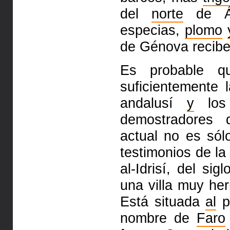
del
norte
de Áf
especias,
plomo
de Génova recibe 
Es probable q
suficientemente
andalusí
y
los 
demostradores 
actual no es só
testimonios de la
al-Idrisí, del
sigl
una villa muy h
Está situada
al
p
nombre de
Faro