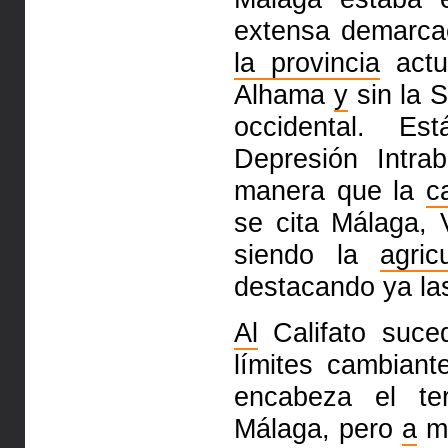
extensa
demarcac
la provincia
actu
Alhama
y
sin la 
occidental. E
Depresión Intra
manera que
la
c
se cita Málaga,
siendo la
agric
destacando ya
la
Al
Califato suce
límites
cambiant
encabeza el te
Málaga, pero
a
me