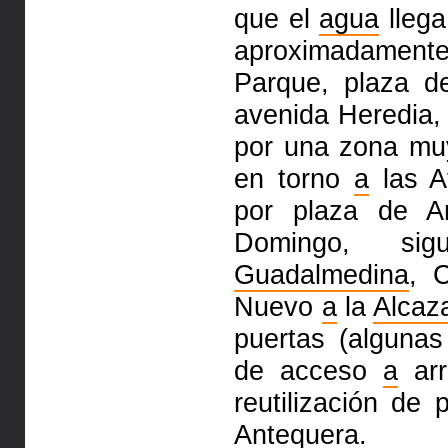
que el
agua
llega
aproximadamen
Parque, plaza d
avenida
Heredia, 
por una zona mu
en torno
a
las A
por plaza de Ar
Domingo, si
Guadalmedina
,
C
Nuevo
a
la
Alcaz
puertas (alguna
de acceso
a
arr
reutilización de
Antequera
.