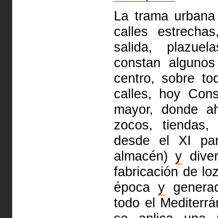
La trama urbana 
calles
estrechas
salida, plazue
constan algunos
centro, sobre t
calles, hoy Con
mayor,
donde ah
zocos, tiendas,
desde el XI pa
almacén)
y
dive
fabricación de l
época
y
genera
todo el Mediterr