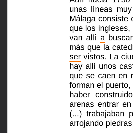
unas líneas
muy
Málaga consiste 
que los ingleses
van allí
a
busca
más que la cated
ser
vistos. La ciu
hay allí unos cas
que se caen en 
forman
el puerto,
haber construi
arenas
entrar en
(...)
trabajaban p
arrojando piedra