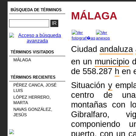
BÚSQUEDA DE TÉRMINOS
MÁLAGA
Ciudad
andaluza
TÉRMINOS VISITADOS
en un
municipio
d
MÁLAGA
de 558.287
h
en e
TÉRMINOS RECIENTES
Situación
y
empla
PÉREZ CANCA, JOSÉ
LUIS
centro de un
LÓPEZ HERRERO,
montañas con l
MARTA
NAVAS GONZÁLEZ,
Gibralfaro,
v
JESÚS
componiendo 
puerto,
con un c