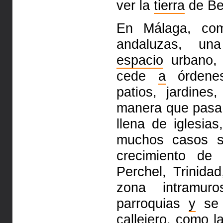
ver la
tierra
de
Be
En Málaga, co
andaluzas, u
espacio
urbano, 
cede
a
órdene
patios, jardines
manera que pas
llena de
iglesias
muchos casos 
crecimiento de
Perchel, Trinida
zona intramur
parroquias
y
se 
callejero, como l