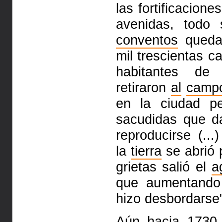
las
fortificacion
avenidas, todo
conventos
queda
mil trescientas
ca
habitantes de 
retiraron
al
camp
en la ciudad p
sacudidas que d
reproducirse
(...)
la
tierra
se abrió p
grietas salió el
a
que aumentand
hizo desbordarse
Aún hacia 173