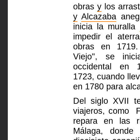
obras
y
los
arras
y
Alcazaba
aneg
inicia la muralla
impedir el ater
obras en 1719.
Viejo", se
ini
occidental en 
1723,
cuando lle
en 1780 para alc
Del siglo XVII 
viajeros,
como Fr
repara en las
Málaga, donde 