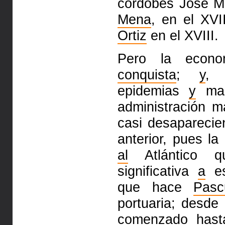
cordobés José Mi
Mena
, en el XVI
Ortiz
en el XVIII.
Pero la econo
conquista
;
y
epidemias
y
mal
administración m
casi desapareci
anterior, pues l
al
Atlántico
significativa
a
es
que hace
Pasc
portuaria; desd
comenzado hast