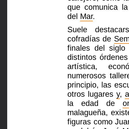
que comunica la
del
Mar
.
Suele destacar
cofradías de
Sem
finales del sigl
distintos órdene
artística, eco
numerosos talle
principio, las
esc
otros lugares
y
,
la edad de
o
malagueña, exis
figuras como Ju