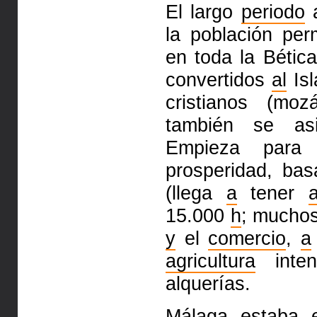
El largo
periodo
a
la población pe
en toda la Bétic
convertidos
al
Is
cristianos (mo
también
se as
Empieza para
prosperidad, ba
(llega
a
tener
15.000
h
; muchos
y
el
comercio
,
a
agricultura
inten
alquerías.
Málaga estaba