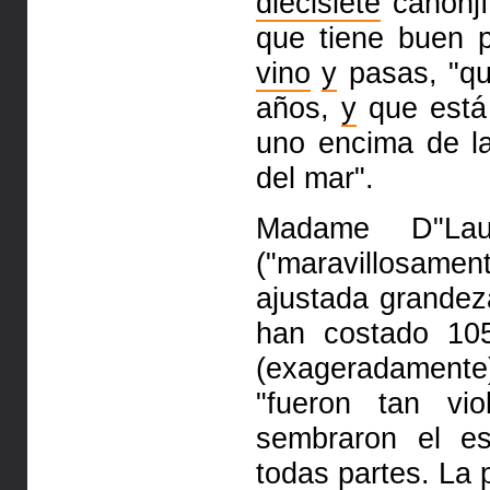
diecisiete
canonjí
que tiene buen p
vino
y
pasas, "qu
años,
y
que está 
uno encima de 
del
mar".
Madame D"Lau
("maravillosam
ajustada grandeza
han
costado 10
(exageradamen
"fueron tan vi
sembraron el e
todas partes. La 