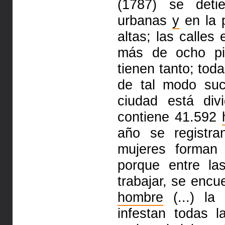
(1787) se
deti
urbanas
y
en la 
altas; las calles
más de ocho p
tienen tanto; to
de tal
modo suc
ciudad está di
contiene 41.592
año se registr
mujeres forman
porque
entre la
trabajar, se enc
hombre
(...)
la m
infestan todas 