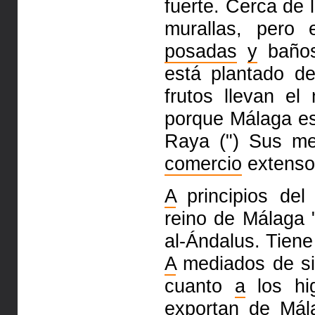
fuerte. Cerca de l
murallas, pero
posadas
y
baño
está plantado d
frutos
llevan el
porque Málaga e
Raya (") Sus me
comercio
extens
A
principios del
reino de
Málaga 
al-Ándalus. Tien
A
mediados de s
cuanto
a
los
h
exportan de Má