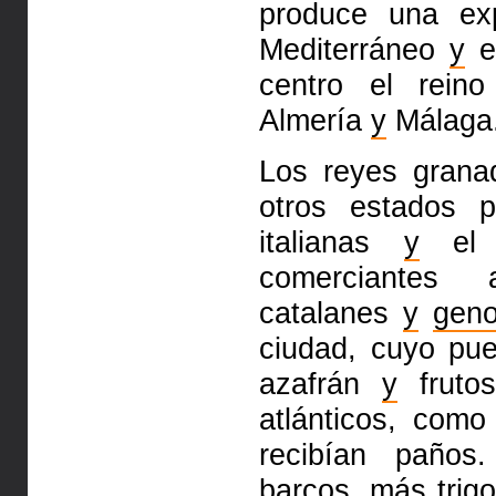
produce una ex
Mediterráneo
y
el
centro el rein
Almería
y
Málaga
Los reyes grana
otros
estados p
italianas
y
el 
comerciantes a
catalanes
y
gen
ciudad, cuyo pu
azafrán
y
frut
atlánticos, com
recibían paños
barcos, más
trigo