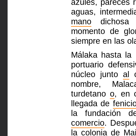
azules, pareces r
aguas,
intermedi
mano
dichosa t
momento de glor
siempre en las o
Málaka hasta la 
portuario defens
núcleo junto
al
c
nombre,
Mala
turdetano
o
, en 
llegada de
fenici
la fundación 
comercio
. Despu
la colonia
de Ma