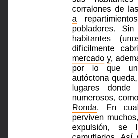
corralones de la
a
repartimient
pobladores. Sin
habitantes (u
difícilmente ca
mercado
y
, adem
por lo que un
autóctona
queda,
lugares donde
numerosos, como
Ronda
. En cua
perviven muchos,
expulsión, se
camuflados. Así