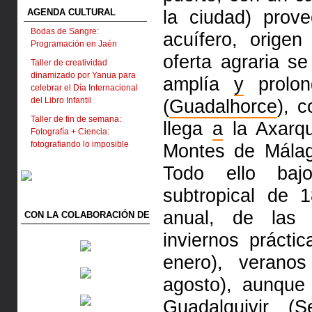
la ciudad) prov
AGENDA CULTURAL
Bodas de Sangre:
acuífero, orige
Programación en Jaén
oferta agraria s
Taller de creatividad
dinamizado por Yanua para
amplía
y
prolo
celebrar el Día Internacional
del Libro Infantil
(
Guadalhorce
), 
Taller de fin de semana:
llega
a
la Axarq
Fotografía + Ciencia:
fotografiando lo imposible
Montes de Mála
Todo ello b
subtropical de 
anual, de
las
CON LA COLABORACIÓN DE
inviernos prácti
enero), veran
agosto), aunqu
Guadalquivir
(
Se