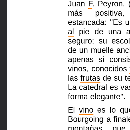
Juan
F
. Peyron. 
más
positiv
estancada: "Es u
al
pie de una al
seguro; su esco
de un muelle an
apenas sí
cons
vinos, conocidos
las
frutas
de su t
La catedral es
va
forma elegante".
El
vino
es lo qu
Bourgoing
a
fina
montañas que