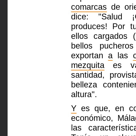
comarcas
de ori
dice: "Salud
produces! Por t
ellos cargados 
bellos pucher
exportan
a
las
mezquita
es vas
santidad, provis
belleza conteni
altura".
Y
es que, en co
económico,
Mála
las característ