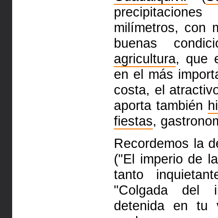
precipitacione
milímetros, con 
buenas
condic
agricultura
, que 
en el más impor
costa, el atracti
aporta también
h
fiestas
, gastronom
Recordemos la de
("El
imperio de l
tanto inquieta
"Colgada del 
detenida en tu 