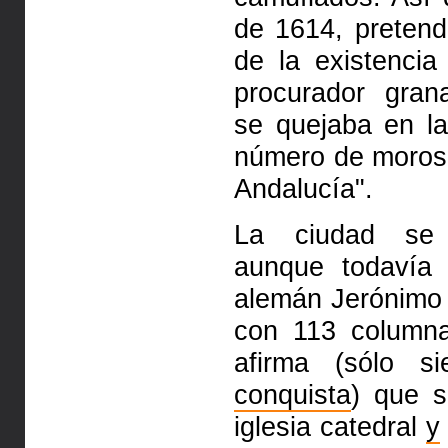
de
1614, pretend
de la existenci
procurador gra
se quejaba en l
número de moro
Andalucía".
La ciudad se m
aunque todaví
alemán Jerónimo 
con
113 columna
afirma (sólo 
conquista
) que 
iglesia catedral
y