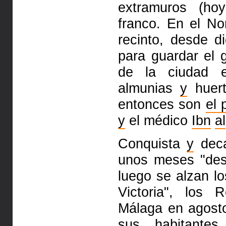
extramuros (h
franco. En el N
recinto, desde 
para guardar
el
de la ciudad 
almunias
y
huert
entonces son
el 
y
el médico
Ibn
al
Conquista
y
deca
unos meses "de
luego se alzan l
Victoria", los 
Málaga en agos
sus habitante