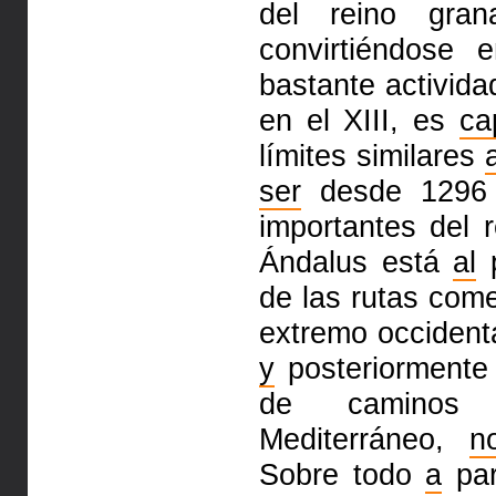
del reino
gra
convirtiéndose 
bastante activid
en el XIII, es
ca
límites similares
ser
desde 1296
importantes del 
Ándalus está
al
p
de las rutas
come
extremo occident
y
posteriormente 
de camino
Mediterráneo,
n
Sobre
todo
a
par