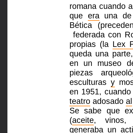
romana cuando al
que
era
una de 
Bética (preced
federada con R
propias (la
Lex F
queda una parte
en un museo de 
piezas
arqueoló
esculturas
y
mos
en 1951, cuando 
teatro
adosado
al
Se sabe que exp
(
aceite
, vinos
generaba un ac