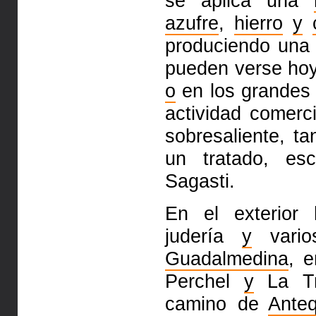
se aplica una
azufre
,
hierro
y
produciendo una 
pueden verse hoy
o
en los grandes
actividad comerc
sobresaliente, t
un tratado, es
Sagasti.
En el exterio
judería
y
vari
Guadalmedina
, 
Perchel
y
La Tr
camino de
Ante