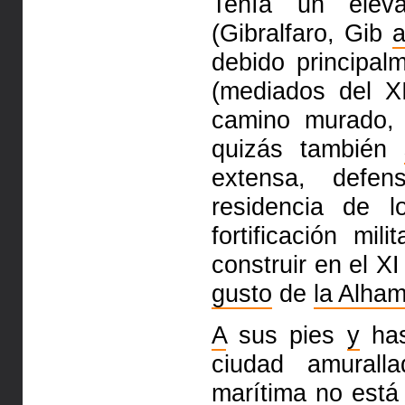
Tenía un ele
(Gibralfaro,
Gib
a
debido principa
(mediados del X
camino murado
quizás también
extensa, defe
residencia de 
fortificación mi
construir en el X
gusto
de
la Alha
A
sus pies
y
has
ciudad
amurall
marítima no está 