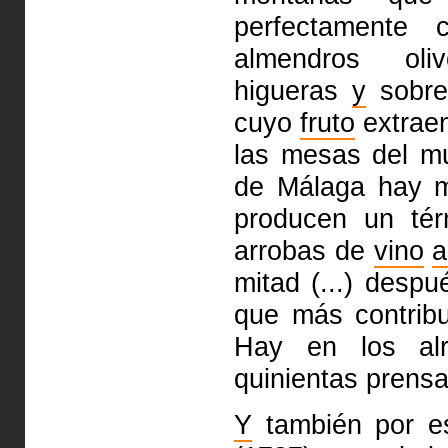
perfectamente 
almendros ol
higueras
y
sobre
cuyo
fruto
extrae
las mesas del m
de
Málaga hay m
producen un té
arrobas de
vino
a
mitad (...)
despu
que más contri
Hay en los alr
quinientas prens
Y
también por e