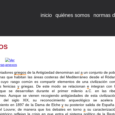
inicio
quiénes somos
normas d
OS
riadores
griegos
de la Antigüedad denominan así
a
un conjunto de pob
nas que habitan las áreas costeras del Mediterráneo desde el Róda
 cuyo rasgo común es compartir elementos de una civilización con
as fenicias
y
griegas. De este modo se relacionan
e
integran con l
 que se desarrollan durante el primer milenio a.C. en las rib
áneo. Aunque se vienen recogiendo antigüedades de esta civilizaci
s del siglo XIX, su reconocimiento arqueológico se acelera
miento en 1897 de la Dama de Elche
y
su posterior salida de España 
l Louvre; de manera que los debates en torno
a
su caracterizac
istórico reflejan la crisis en que entra el
sistema
político de la Rest