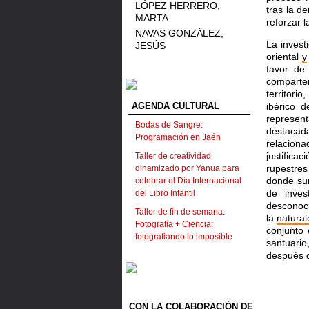
LÓPEZ HERRERO,
tras la d
MARTA
reforzar l
NAVAS GONZÁLEZ,
La invest
JESÚS
oriental
y
favor de
compart
territori
AGENDA CULTURAL
ibérico 
represen
Bodas de Sangre:
destacada
Programación en Jaén
relaciona
justifica
Taller de creatividad
rupestres
dinamizado por Yanua para
donde su
celebrar el Día Internacional
de inves
del Libro Infantil
desconoci
Taller de fin de semana:
la
natural
Fotografía + Ciencia:
conjunto 
fotografiando lo imposible
santuario
después d
CON LA COLABORACIÓN DE