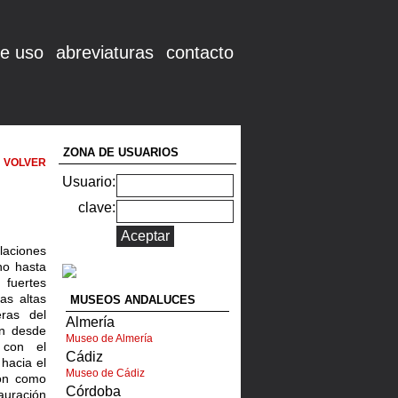
e uso
abreviaturas
contacto
ZONA DE USUARIOS
VOLVER
Usuario:
clave:
laciones
no hasta
 fuertes
as altas
MUSEOS ANDALUCES
eras del
Almería
ón desde
Museo de Almería
 con el
Cádiz
hacia el
Museo de Cádiz
ión como
Córdoba
auración