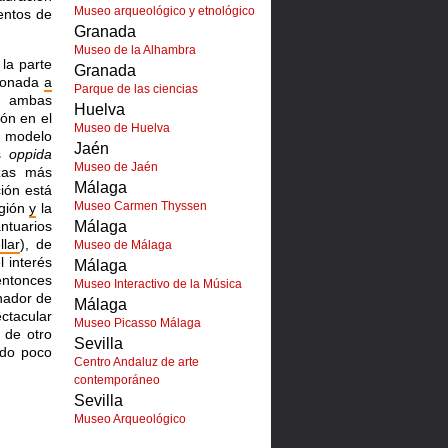
Museo arqueológico y etnológico
tentos de
Granada
Museo de la Alhambra
la parte
Granada
ndonada
a
Parque de las ciencias
an ambas
Huelva
ón en el
Museo de Huelva
l modelo
Jaén
os
oppida
Museo de Jaén
zas más
Málaga
ción está
Museo Carmen Thyssen
igión
y
la
ntuarios
Málaga
llar
), de
Museo de Málaga
 interés
Málaga
entonces
Museo Interactivo de la Música
ador de
Málaga
ectacular
Museo Picasso Málaga
 de otro
Sevilla
do poco
Centro Andaluz de arte
contemporáneo
Sevilla
Museo Arqueológico