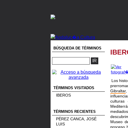
BÚSQUEDA DE TÉRMINOS
IBER
Los histo
prerroma
TÉRMINOS VISITADOS
Gibraltar
,
IBEROS
influenci
culturas
Mediterr
mediado
TÉRMINOS RECIENTES
descubri
PÉREZ CANCA, JOSÉ
Museo de
LUIS
proceso h