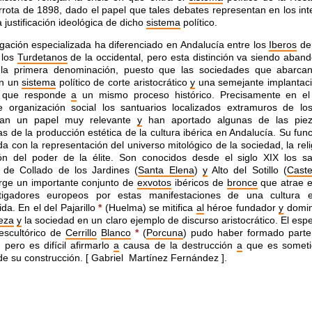
errota de 1898, dado el papel que tales debates representan en los in
a justificación ideológica de dicho
sistema
político.
igación especializada ha diferenciado en Andalucía entre los
Iberos
de 
los
Turdetanos
de la occidental, pero esta distinción va siendo aba
 la primera denominación, puesto que las sociedades que abarc
en un
sistema
político de corte aristocrático
y
una semejante implantaci
o, que responde
a
un mismo proceso histórico. Precisamente en e
de organización social los santuarios localizados extramuros de l
tan un papel muy relevante
y
han aportado algunas de las pie
s de la producción estética de la cultura ibérica en Andalucía. Su fun
da con la representación del universo mitológico de la sociedad, la rel
ción del poder de la élite. Son conocidos desde el siglo XIX los sa
 de Collado de los Jardines (
Santa Elena
)
y
Alto del Sotillo (
Caste
rge un importante conjunto de
exvotos
ibéricos de
bronce
que atrae el
tigadores europeos por estas manifestaciones de una cultura 
da. En el del Pajarillo
*
(Huelma) se mitifica
al
héroe fundador
y
domin
eza
y
la sociedad en un claro ejemplo de discurso aristocrático. El esp
escultórico de
Cerrillo
Blanco
*
(
Porcuna
) pudo haber formado parte
, pero es difícil afirmarlo
a
causa de la destrucción
a
que es someti
e su construcción. [ Gabriel Martínez Fernández ].