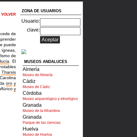
ZONA DE USUARIOS
VOLVER
Usuario:
clave:
ocede de
prender
e puede
 ígneas,
fismo de
lucía
. El
MUSEOS ANDALUCES
otables
Almería
o
Tharsis
Museo de Almería
Carolina
Cádiz
ada
oro
y
Museo de Cádiz
lfúrico
y
Córdoba
Museo arqueológico y etnológico
Granada
Museo de la Alhambra
Granada
Parque de las ciencias
Huelva
Museo de Huelva