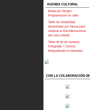
AGENDA CULTURAL
Bodas de Sangre:
Programación en Jaén
Taller de creatividad
dinamizado por Yanua para
celebrar el Día Internacional
del Libro Infantil
Taller de fin de semana:
Fotografía + Ciencia:
fotografiando lo imposible
CON LA COLABORACIÓN DE