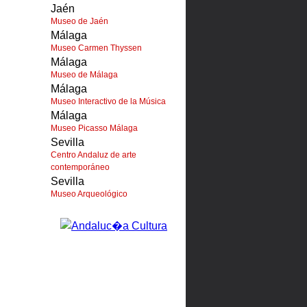
Jaén
Museo de Jaén
Málaga
Museo Carmen Thyssen
Málaga
Museo de Málaga
Málaga
Museo Interactivo de la Música
Málaga
Museo Picasso Málaga
Sevilla
Centro Andaluz de arte
contemporáneo
Sevilla
Museo Arqueológico