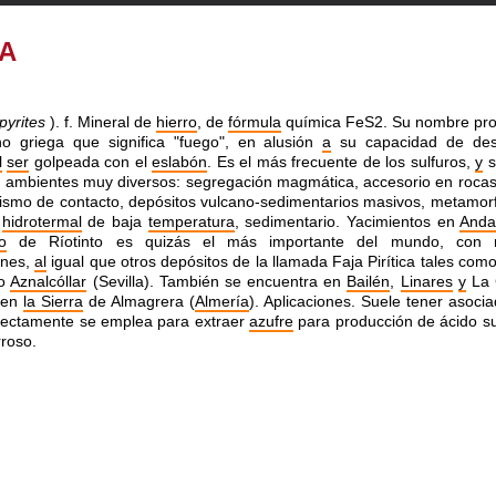
TA
pyrites
). f. Mineral de
hierro
, de
fórmula
química FeS2. Su nombre pr
no griega que significa "fuego", en alusión
a
su capacidad de des
l
ser
golpeada con el
eslabón
. Es el más frecuente de los sulfuros,
y
s
 ambientes muy diversos: segregación magmática, accesorio en rocas
smo de contacto, depósitos vulcano-sedimentarios masivos, metamor
,
hidrotermal
de baja
temperatura
, sedimentario. Yacimientos en
Anda
o
de Ríotinto es quizás el más importante del mundo, con n
ones,
al
igual que otros depósitos de la llamada Faja Pirítica tales com
 o
Aznalcóllar
(Sevilla). También se encuentra en
Bailén
,
Linares
y
La 
en
la Sierra
de Almagrera (
Almería
). Aplicaciones. Suele tener asoci
irectamente se emplea para extraer
azufre
para producción de ácido su
roso.