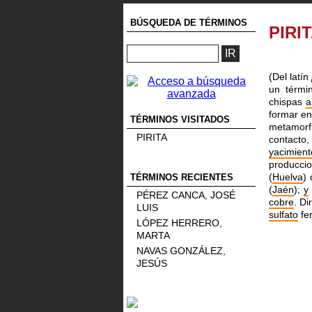
BÚSQUEDA DE TÉRMINOS
PIRI
(Del latín
un térmi
chispas
a
formar en
TÉRMINOS VISITADOS
metamorfi
PIRITA
contacto
yacimient
producci
(
Huelva
)
TÉRMINOS RECIENTES
(
Jaén
);
y
PÉREZ CANCA, JOSÉ
cobre
. D
LUIS
sulfato
fer
LÓPEZ HERRERO,
MARTA
NAVAS GONZÁLEZ,
JESÚS