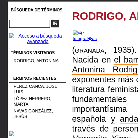
BÚSQUEDA DE TÉRMINOS
RODRIGO, 
(granada, 1935).
TÉRMINOS VISITADOS
Nacida en
el bar
RODRIGO, ANTONINA
Antonina Rodrig
exponentes más 
TÉRMINOS RECIENTES
PÉREZ CANCA, JOSÉ
literatura femini
LUIS
fundamentale
LÓPEZ HERRERO,
MARTA
importantísim
NAVAS GONZÁLEZ,
JESÚS
española
y
anda
través de pers