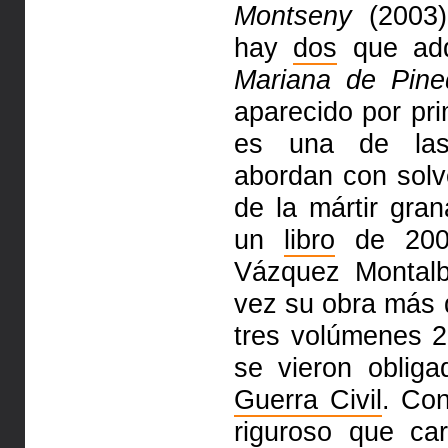
Montseny
(2003)
hay
dos
que adqu
Mariana de Pined
aparecido por pr
es una de las
abordan con solve
de la mártir gra
un
libro
de 2003
Vázquez Montal
vez su obra más d
tres volúmenes 2
se vieron oblig
Guerra Civil
. Con
riguroso que ca