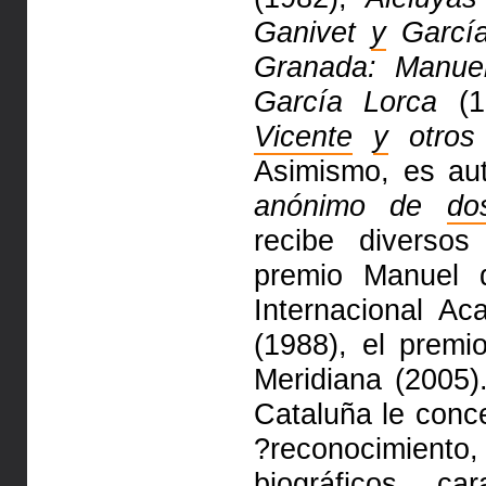
Ganivet
y
García
Granada: Manue
García Lorca
(1
Vicente
y
otros
Asimismo, es au
anónimo de
do
recibe diversos
premio Manuel
Internacional A
(1988), el prem
Meridiana (2005)
Cataluña le conc
?reconocimiento,
biográficos, ca