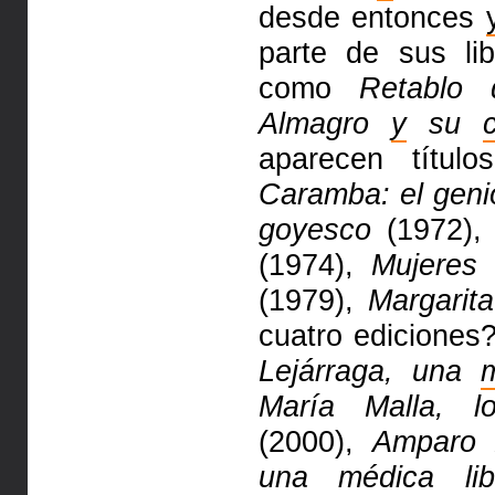
desde entonces
parte de sus li
como
Retablo
Almagro
y
su
c
aparecen títu
Caramba: el genio
goyesco
(1972)
(1974),
Mujeres 
(1979),
Margarita
cuatro ediciones
Lejárraga, una
María Malla, l
(2000),
Amparo
una médica libe