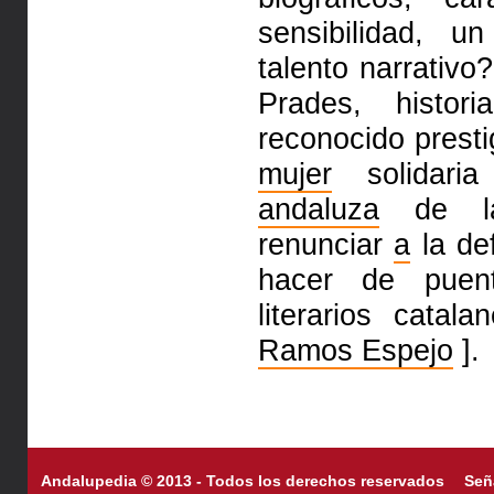
sensibilidad, u
talento narrativ
Prades, histori
reconocido presti
mujer
solidar
andaluza
de la 
renunciar
a
la def
hacer de puent
literarios catal
Ramos Espejo
].
Andalupedia © 2013 - Todos los derechos reservados
Señ