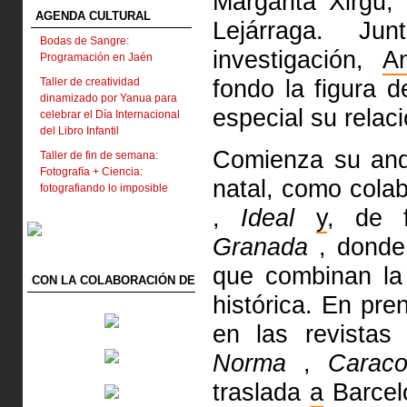
Margarita Xirgu
AGENDA CULTURAL
Lejárraga. J
Bodas de Sangre:
investigación,
A
Programación en Jaén
fondo la figura 
Taller de creatividad
dinamizado por Yanua para
especial su relac
celebrar el Día Internacional
del Libro Infantil
Comienza su anda
Taller de fin de semana:
Fotografía + Ciencia:
natal, como cola
fotografiando lo imposible
,
Ideal
y
, de 
Granada
, donde 
que combinan la 
CON LA COLABORACIÓN DE
histórica. En pre
en las revista
Norma
,
Caraco
traslada
a
Barcelo