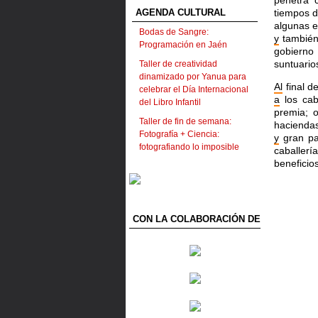
penetra 
AGENDA CULTURAL
tiempos d
algunas e
Bodas de Sangre:
y
también
Programación en Jaén
gobierno 
suntuario
Taller de creatividad
dinamizado por Yanua para
Al
final d
celebrar el Día Internacional
a
los cab
del Libro Infantil
premia; o
Taller de fin de semana:
hacienda
Fotografía + Ciencia:
y
gran pa
fotografiando lo imposible
caballer
beneficio
CON LA COLABORACIÓN DE