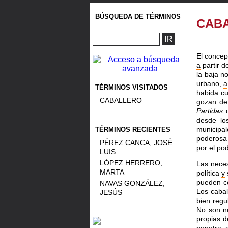
BÚSQUEDA DE TÉRMINOS
CAB
El conce
a
partir de
la baja no
urbano,
a
TÉRMINOS VISITADOS
habida cu
CABALLERO
gozan de 
Partidas
d
desde lo
municipa
TÉRMINOS RECIENTES
poderos
PÉREZ CANCA, JOSÉ
por el pod
LUIS
LÓPEZ HERRERO,
Las neces
MARTA
política
y
pueden c
NAVAS GONZÁLEZ,
Los caba
JESÚS
bien regu
No son n
propias d