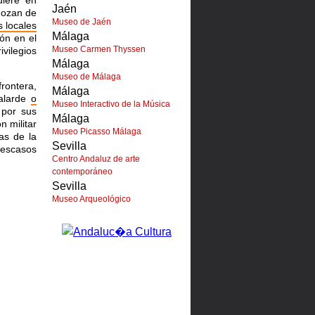
uiere en
Jaén
 gozan de
Museo de Jaén
 locales
Málaga
ón en el
Museo Carmen Thyssen
ivilegios
Málaga
Museo de Málaga
frontera,
Málaga
alarde
o
Museo Interactivo de la Música
por sus
Málaga
n militar
Museo Picasso Málaga
as de la
Sevilla
 escasos
Centro Andaluz de arte
contemporáneo
Sevilla
Museo Arqueológico