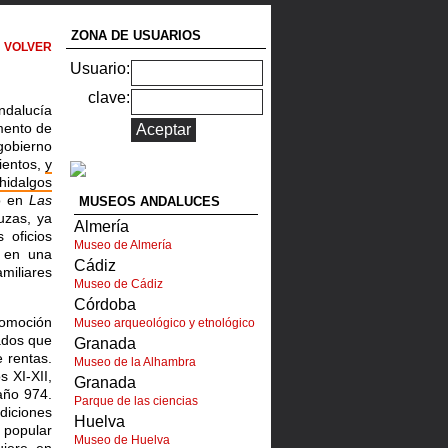
ZONA DE USUARIOS
VOLVER
Usuario:
clave:
Andalucía
mento de
obierno
ientos,
y
hidalgos
so en
Las
MUSEOS ANDALUCES
uzas, ya
Almería
 oficios
Museo de Almería
en una
Cádiz
miliares
Museo de Cádiz
Córdoba
promoción
Museo arqueológico y etnológico
dos que
Granada
 rentas.
Museo de la Alhambra
s XI-XII,
Granada
año 974.
Parque de las ciencias
diciones
Huelva
a popular
Museo de Huelva