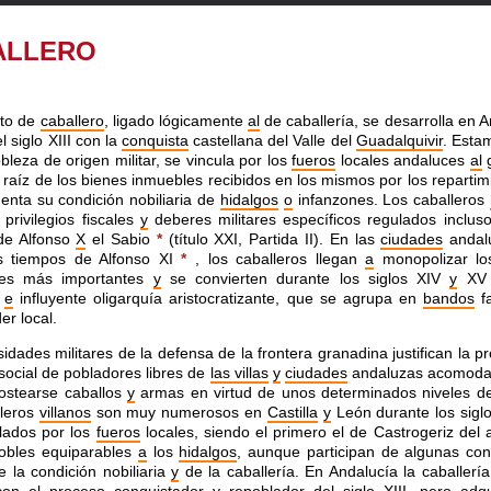
ALLERO
pto de
caballero
, ligado lógicamente
al
de caballería, se desarrolla en 
l siglo XIII con la
conquista
castellana del Valle del
Guadalquivir
. Esta
bleza de origen militar, se vincula por los
fueros
locales andaluces
al
g
raíz de los bienes inmuebles recibidos en los mismos por los repartim
enta su condición nobiliaria de
hidalgos
o
infanzones. Los caballeros
privilegios fiscales
y
deberes militares específicos regulados inclu
e Alfonso
X
el Sabio
*
(título XXI, Partida II). En las
ciudades
andal
s tiempos de Alfonso XI
*
, los caballeros llegan
a
monopolizar los
les más importantes
y
se convierten durante los siglos XIV
y
XV 
a
e
influyente oligarquía aristocratizante, que se agrupa en
bandos
fa
er local.
idades militares de la defensa de la frontera granadina justifican la 
social de pobladores libres de
las villas
y
ciudades
andaluzas acomoda
ostearse caballos
y
armas en virtud de unos determinados niveles de
lleros
villanos
son muy numerosos en
Castilla
y
León durante los siglo
lados por los
fueros
locales, siendo el primero el de Castrogeriz del 
obles equiparables
a
los
hidalgos
, aunque participan de algunas con
e la condición nobiliaria
y
de la caballería. En Andalucía la caballerí