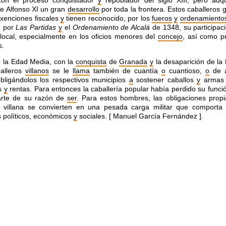
con el proceso conquistador
y
repoblador del siglo XIII, pero adq
e Alfonso XI un gran
desarrollo
por toda la frontera. Estos caballeros
xenciones fiscales
y
tienen reconocido, por los
fueros
y
ordenamientos
 por
Las Partidas
y
el
Ordenamiento de Alcalá
de 1348, su participaci
local, especialmente en los oficios menores del
concejo
, así como pr
s.
e la Edad Media, con la
conquista
de
Granada
y
la desaparición de la 
alleros
villanos
se le
llama
también de cuantía
o
cuantioso,
o
de 
bligándolos los respectivos municipios
a
sostener caballos
y
armas 
s
y
rentas. Para entonces la caballería popular había perdido su funció
rte de su razón de
ser
. Para estos hombres, las obligaciones propi
ía villana se convierten en una pesada carga militar que comporta
s políticos, económicos
y
sociales. [ Manuel García Fernández ].