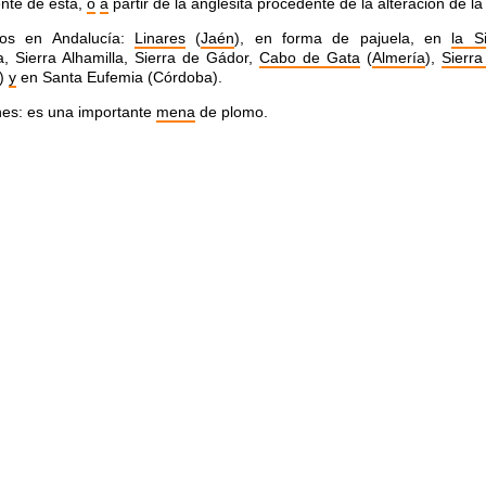
nte de ésta,
o
a
partir de la anglesita procedente de la alteración de la
tos en Andalucía:
Linares
(
Jaén
), en forma de pajuela, en
la S
, Sierra Alhamilla, Sierra de Gádor,
Cabo de Gata
(
Almería
),
Sierr
)
y
en Santa Eufemia (Córdoba).
nes: es una importante
mena
de plomo.