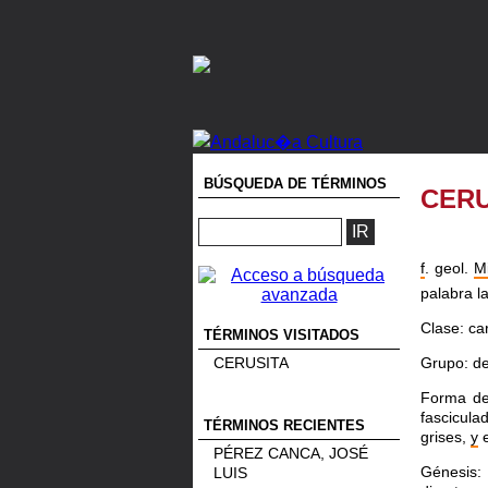
BÚSQUEDA DE TÉRMINOS
CERU
f
. geol.
M
palabra l
Clase: ca
TÉRMINOS VISITADOS
Grupo: de
CERUSITA
Forma de 
fascicul
TÉRMINOS RECIENTES
grises,
y
e
PÉREZ CANCA, JOSÉ
Génesis:
LUIS