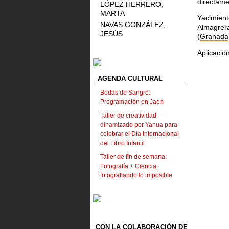
directame
LÓPEZ HERRERO,
MARTA
Yacimien
NAVAS GONZÁLEZ,
Almagrera
JESÚS
(
Granada
Aplicacio
AGENDA CULTURAL
Bodas de Sangre:
Programación en Jaén
Taller de creatividad
dinamizado por Yanua para
celebrar el Día Internacional
del Libro Infantil
Taller de fin de semana:
Fotografía + Ciencia:
fotografiando lo imposible
CON LA COLABORACIÓN DE