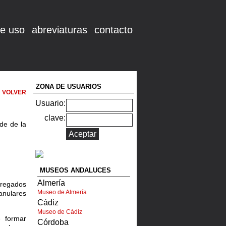
e uso
abreviaturas
contacto
ZONA DE USUARIOS
VOLVER
Usuario:
clave:
de de la
MUSEOS ANDALUCES
Almería
regados
Museo de Almería
nulares
Cádiz
Museo de Cádiz
e formar
Córdoba