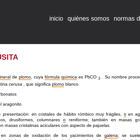
inicio
quiénes somos
normas d
SITA
ineral
de
plomo
, cuya
fórmula
química
es PbCO
. Su nombre proce
3
atina
cerusa
, que significa
plomo
blanco.
rbonatos
l aragonito
presentación: en cristales de hábito rómbico muy frágiles,
o
en ag
ados, drusiformes, columnares
o
reniforme; también en masas gra
n masas cristalinas aciculares con aspecto de pajuelas.
 en zonas de oxidación de los yacimientos de
galena
; se suel