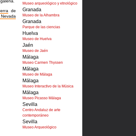
 galena.
Museo arqueológico y etnológico
Granada
ierra
de
Museo de la Alhambra
a Nevada
Granada
Parque de las ciencias
Huelva
Museo de Huelva
Jaén
Museo de Jaén
Málaga
Museo Carmen Thyssen
Málaga
Museo de Málaga
Málaga
Museo Interactivo de la Música
Málaga
Museo Picasso Málaga
Sevilla
Centro Andaluz de arte
contemporáneo
Sevilla
Museo Arqueológico