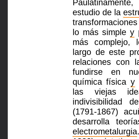
Paulatinamente
estudio de la
estr
transformacione
lo más simple
y
p
más complejo, 
largo de este pr
relaciones con l
fundirse en nu
química física
y
las viejas id
indivisibilidad
(1791-1867) acuñ
desarrolla teor
electrometalurgia