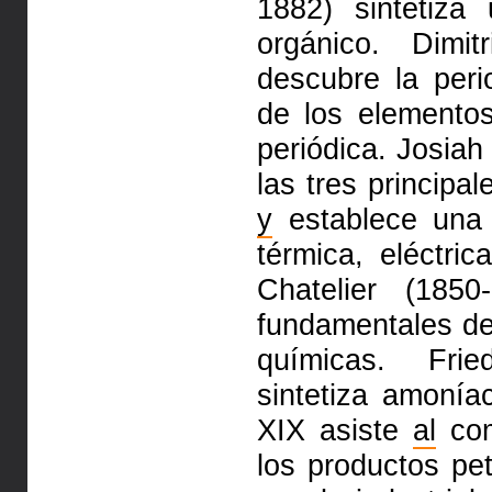
1882) sintetiza
orgánico. Dimit
descubre la peri
de los element
periódica. Josiah
las tres principa
y
establece una 
térmica, eléctri
Chatelier (1850
fundamentales d
químicas. Frie
sintetiza amoníac
XIX asiste
al
com
los productos pe