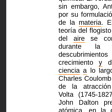
sin embargo, Ant
por su formulaci
de la
materia
. E
teoría del flogist
del
aire
se com
durante la c
descubrimien
crecimiento
y
di
ciencia
a
lo larg
Charles Coulomb 
de la atracción
Volta (1745-182
John Dalton pr
atómica, en la 