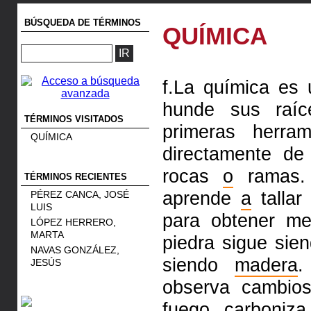
BÚSQUEDA DE TÉRMINOS
QUÍMICA
f.La química es
hunde sus raíc
TÉRMINOS VISITADOS
primeras herra
QUÍMICA
directamente d
rocas
o
ramas.
TÉRMINOS RECIENTES
aprende
a
tallar
PÉREZ CANCA, JOSÉ
LUIS
para obtener me
LÓPEZ HERRERO,
MARTA
piedra sigue sie
NAVAS GONZÁLEZ,
siendo
madera
.
JESÚS
observa cambios
fuego
carboniz