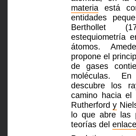
materia
está co
entidades pequ
Berthollet (
estequiometría 
átomos. Amede
propone el princi
de gases conti
moléculas. En
descubre los r
camino hacia el
Rutherford
y
Niel
lo que abre las
teorías del
enlac