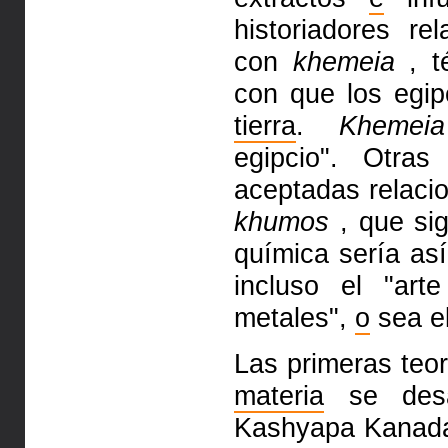
historiadores re
con
khemeia
, t
con que los egip
tierra
.
Khemeia
egipcio". Otra
aceptadas relacio
khumos
, que sig
química sería así
incluso el "art
metales",
o
sea e
Las primeras teo
materia
se desar
Kashyapa Kana