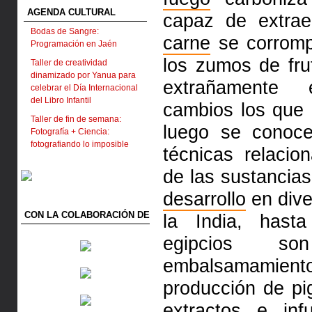
AGENDA CULTURAL
capaz de extrae
Bodas de Sangre:
carne
se corromp
Programación en Jaén
los zumos de fru
Taller de creatividad
dinamizado por Yanua para
extrañamente 
celebrar el Día Internacional
del Libro Infantil
cambios los que 
Taller de fin de semana:
luego se conoc
Fotografía + Ciencia:
fotografiando lo imposible
técnicas relacio
de las sustancia
desarrollo
en dive
CON LA COLABORACIÓN DE
la India, hast
egipcios s
embalsamami
producción de p
extractos
e
infu