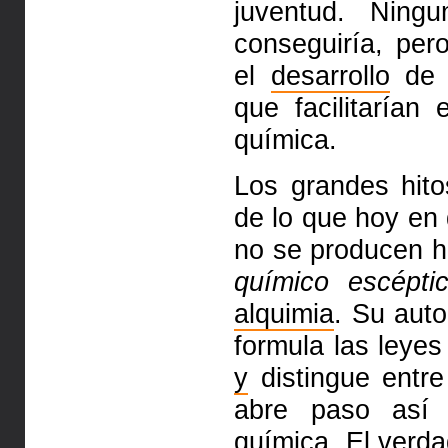
juventud. Ning
conseguiría, per
el
desarrollo
de 
que facilitarían 
química.
Los grandes hit
de lo que hoy en
no se producen ha
químico escépti
alquimia
. Su auto
formula las leye
y
distingue entr
abre paso así
química. El verda