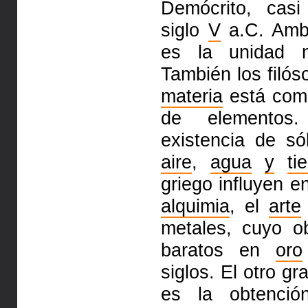
Demócrito, casi
siglo
V
a.C. Amb
es la unidad
También los filó
materia
está com
de elementos.
existencia de s
aire
,
agua
y
ti
griego influyen e
alquimia
, el
arte
metales, cuyo ob
baratos en
oro
siglos. El otro gr
es la obtenci