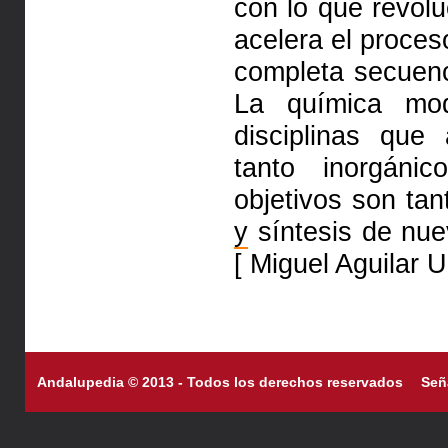
con lo que revolu
acelera el proces
completa secuen
La química mo
disciplinas que
tanto inorgán
objetivos son tan
y
síntesis de nu
[ Miguel Aguilar U
Andalupedia © 2013 - Todos los derechos reservados
Señ