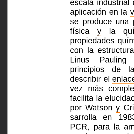
escala industrial
aplicación en la
v
se produce una p
física
y
la quí
propiedades quím
con la
estructura
Linus Pauling
principios de 
describir el
enlac
vez más comple
facilita la elucid
por Watson
y
Cri
sarrolla en 19
PCR, para la am