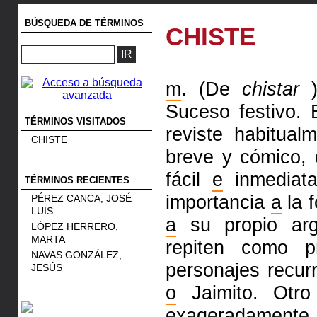
BÚSQUEDA DE TÉRMINOS
CHISTE
m
. (De
chistar
)
Suceso festivo. 
TÉRMINOS VISITADOS
reviste habitual
CHISTE
breve y cómico,
fácil
e
inmediat
TÉRMINOS RECIENTES
importancia
a
la 
PÉREZ CANCA, JOSÉ
LUIS
a
su propio ar
LÓPEZ HERRERO,
MARTA
repiten como p
NAVAS GONZÁLEZ,
personajes recur
JESÚS
o
Jaimito. Otro
exageradamente