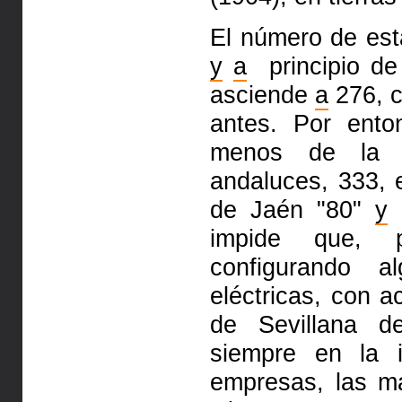
El número de es
y
a
principio de
asciende
a
276, c
antes. Por ent
menos de la m
andaluces, 333, e
de Jaén "80"
y
S
impide que, p
configurando a
eléctricas, con a
de Sevillana 
siempre en la 
empresas, las ma