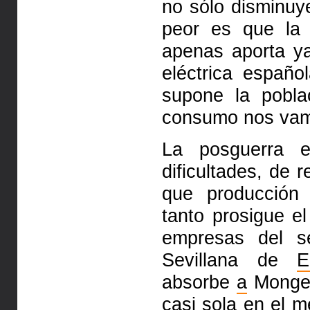
no sólo disminuy
peor es que la
apenas aporta y
eléctrica españ
supone la pobl
consumo nos vam
La posguerra 
dificultades, de r
que producció
tanto prosigue e
empresas del s
Sevillana de
E
absorbe
a
Mong
casi sola en el
m