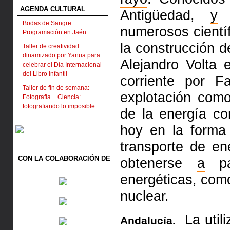
AGENDA CULTURAL
Antigüedad,
y
o
Bodas de Sangre:
numerosos cientí
Programación en Jaén
la construcción d
Taller de creatividad
dinamizado por Yanua para
Alejandro Volta
celebrar el Día Internacional
del Libro Infantil
corriente por F
Taller de fin de semana:
explotación com
Fotografía + Ciencia:
fotografiando lo imposible
de la energía co
hoy en la forma
transporte de e
CON LA COLABORACIÓN DE
obtenerse
a
par
energéticas, como
nuclear.
La utili
Andalucía.