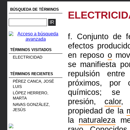
BÚSQUEDA DE TÉRMINOS
ELECTRICI
f. Conjunto de 
efectos producido
TÉRMINOS VISITADOS
en reposo
o
movi
ELECTRICIDAD
se manifiesta po
repulsión entr
TÉRMINOS RECIENTES
próximos, por
PÉREZ CANCA, JOSÉ
LUIS
químicos; se p
LÓPEZ HERRERO,
MARTA
presión,
calor
,
NAVAS GONZÁLEZ,
propiedad de la
JESÚS
la
naturaleza
med
rayo
. Conocidos