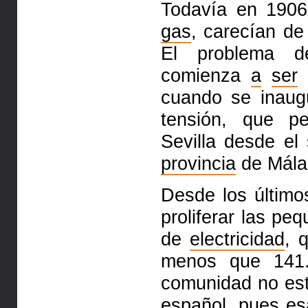
Todavía en 190
gas
, carecían de
El problema d
comienza
a
ser
cuando se inaugu
tensión, que p
Sevilla desde el
provincia
de Mál
Desde los últim
proliferar las p
de
electricidad
, 
menos que 14
comunidad no est
español, pues es