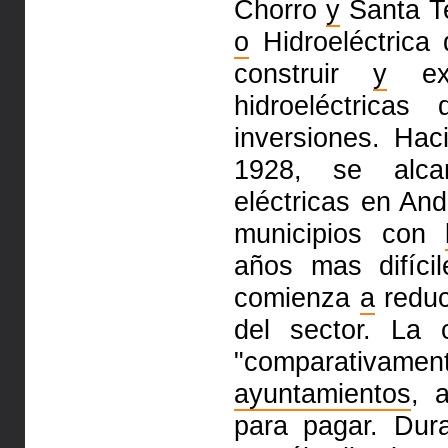
Chorro
y
Santa Te
o
Hidroeléctrica
construir
y
exp
hidroeléctricas
inversiones. Hac
1928, se alc
eléctricas en And
municipios con
años mas difíci
comienza
a
reduc
del sector. La 
"comparativa
ayuntamientos
, 
para pagar. Dur