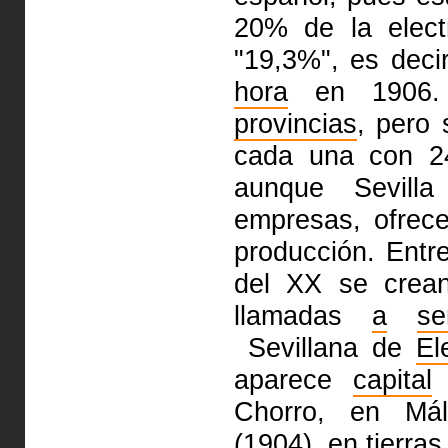
20% de la elect
"19,3%", es decir
hora
en 1906. 
provincias
, pero
cada una con 2
aunque Sevil
empresas, ofre
producción. Entr
del XX se crea
llamadas
a
se
Sevillana de
El
aparece
capital
f
Chorro, en Má
(1904), en tierras