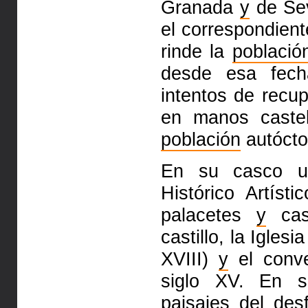
Granada
y
de Sev
el correspondient
rinde la
població
desde esa fec
intentos de recu
en manos castel
población
autócto
En su casco ur
Histórico Artíst
palacetes
y
casa
castillo, la Iglesi
XVIII)
y
el conv
siglo XV. En s
paisajes del des