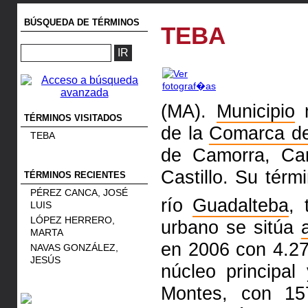
BÚSQUEDA DE TÉRMINOS
TEBA
(MA).
Municipio
m
TÉRMINOS VISITADOS
de la
Comarca de
TEBA
de Camorra, Ca
Castillo. Su térm
TÉRMINOS RECIENTES
PÉREZ CANCA, JOSÉ
río
Guadalteba
,
LUIS
LÓPEZ HERRERO,
urbano se sitúa
MARTA
en 2006 con 4.2
NAVAS GONZÁLEZ,
JESÚS
núcleo principa
Montes, con 1