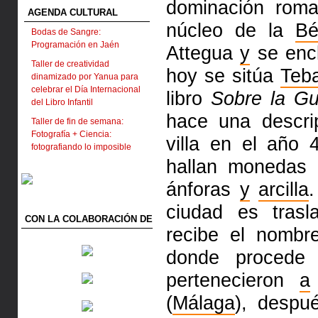
dominación rom
AGENDA CULTURAL
núcleo de la
Bé
Bodas de Sangre:
Programación en Jaén
Attegua
y
se encl
Taller de creatividad
hoy se sitúa
Teb
dinamizado por Yanua para
celebrar el Día Internacional
libro
Sobre la Gu
del Libro Infantil
hace una descri
Taller de fin de semana:
Fotografía + Ciencia:
villa en el año
fotografiando lo imposible
hallan monedas
ánforas
y
arcilla
ciudad es tras
CON LA COLABORACIÓN DE
recibe el nombr
donde procede 
pertenecieron
a
(
Málaga
), despu