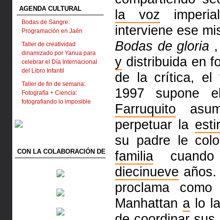
AGENDA CULTURAL
la voz
imperi
Bodas de Sangre:
interviene ese m
Programación en Jaén
Bodas de gloria
,
Taller de creatividad
dinamizado por Yanua para
y
distribuida en 
celebrar el Día Internacional
del Libro Infantil
de la crítica, el
Taller de fin de semana:
1997 supone e
Fotografía + Ciencia:
fotografiando lo imposible
Farruquito
asume
perpetuar la
esti
su padre le col
CON LA COLABORACIÓN DE
familia
cuando 
diecinueve
años. 
proclama como 
Manhattan
a
lo l
de coordinar sus 