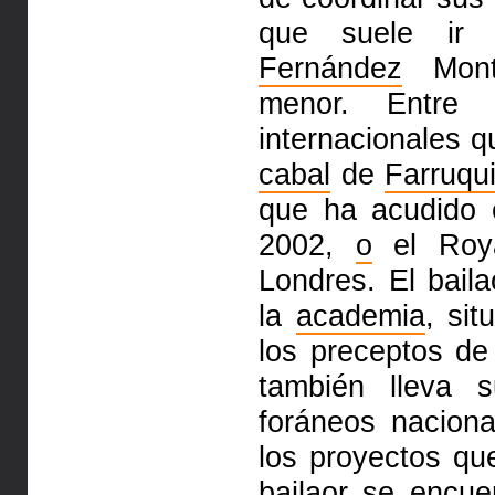
que suele ir
Fernández
Monto
menor. Entre l
internacionales 
cabal
de
Farruqui
que ha acudido 
2002,
o
el Roya
Londres. El bail
la
academia
, sit
los preceptos de
también lleva
foráneos nacion
los proyectos qu
bailaor se encue