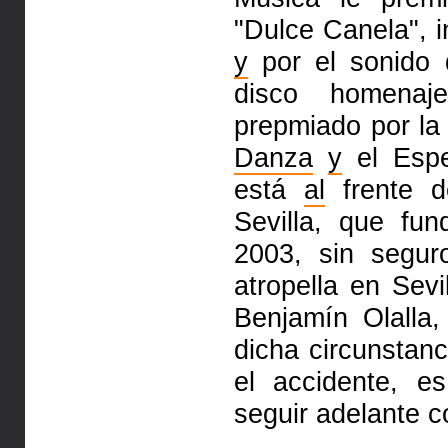
"Dulce Canela", 
y
por el sonido 
disco homena
prepmiado por la 
Danza
y
el Espe
está
al
frente 
Sevilla, que fu
2003, sin segu
atropella en Sevi
Benjamín Olalla
dicha circunstan
el accidente, e
seguir adelante c