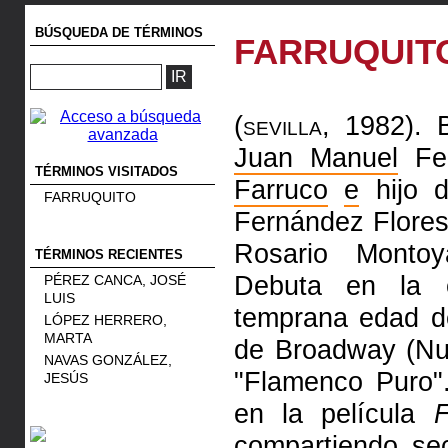
BÚSQUEDA DE TÉRMINOS
FARRUQUIT
(sevilla, 1982).
B
Juan Manuel
Fer
TÉRMINOS VISITADOS
Farruco
e
hijo d
FARRUQUITO
Fernández Flores
Rosario Monto
TÉRMINOS RECIENTES
Debuta en la e
PÉREZ CANCA, JOSÉ
LUIS
temprana edad 
LÓPEZ HERRERO,
MARTA
de Broadway (Nu
NAVAS GONZÁLEZ,
"Flamenco Puro
JESÚS
en la película
compartiendo se