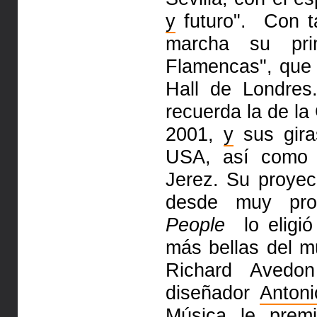
y
futuro". Con t
marcha su prim
Flamencas", que 
Hall de Londres
recuerda la de la
2001,
y
sus gira
USA, así como
Jerez. Su proyecc
desde muy pron
People
lo eligió
más bellas del m
Richard Aved
diseñador
Antoni
Música le prem