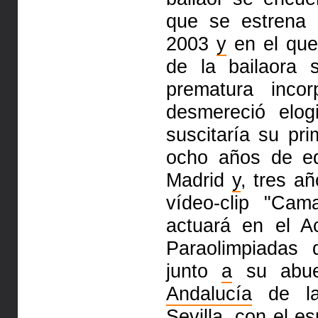
que se estrena
2003
y
en el que 
de la bailaora 
prematura inco
desmereció elog
suscitaría su pri
ocho años de e
Madrid
y
, tres a
vídeo-clip "Ca
actuará en el A
Paraolimpiadas
junto
a
su abue
Andalucía
de la 
Sevilla, con el e